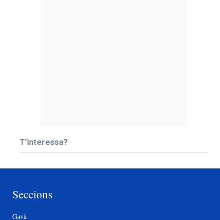
T’interessa?
Seccions
Gavà