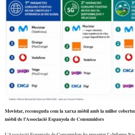
v
u
i
Movistar, reconeguda com la xarxa mòbil amb la millor cobertur
mòbil de l’Associació Espanyola de Consumidors
L’Associació Espanyola de Consumidors ha presentat l’«Informe Nac