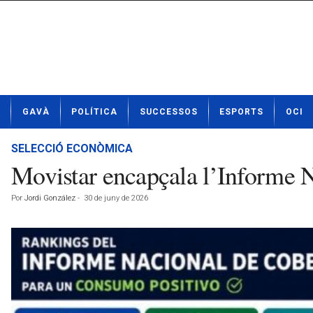
N
GAVÀ
POLÍTICA
SUCCESSOS
ESPORTS
OCI
o
t
í
SELECCIÓ ECONÒMICA
c
Movistar encapçala l’Informe 
i
e
Por
Jordi González
-
30 de juny de 2026
s
d
e
G
a
v
à
a