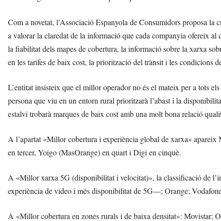
Com a novetat, l’Associació Espanyola de Consumidors proposa la cr
a valorar la claredat de la informació que cada companyia ofereix al
la fiabilitat dels mapes de cobertura, la informació sobre la xarxa so
en les tarifes de baix cost, la priorització del trànsit i les condicions 
L’entitat insisteix que el millor operador no és el mateix per a tots el
persona que viu en un entorn rural prioritzarà l’abast i la disponibilita
estalvi trobarà marques de baix cost amb una molt bona relació quali
A l’apartat «Millor cobertura i experiència global de xarxa» aparei
en tercer, Yoigo (MasOrange) en quart i Digi en cinquè.
A «Millor xarxa 5G (disponibilitat i velocitat)», la classificació de l
experiència de vídeo i més disponibilitat de 5G—; Orange; Vodafone;
A «Millor cobertura en zones rurals i de baixa densitat»: Movistar; 