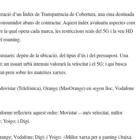
eació d’un Índex de Transparència de Cobertura, una eina destinada
 consumidor abans de contractar. Aquest índex avaluaria aspectes com
bre la qual opera cada marca, les restriccions reals del 5G i la veu HD
del roaming.
s usuaris: depèn de la ubicació, del tipus d’ús i del pressupost. Una
t; un usuari urbà intensiu valorarà la velocitat i el 5G; i qui busca
tat-preu sobre les mateixes xarxes.
x Movistar (Telefónica), Orange (MasOrange) en segon lloc, Vodafone
’informe reflecteix aquest ordre: Movistar —més velocitat, millor
 Yoigo; i Digi.
Orange; Vodafone; Digi; i Yoigo. «Millor xarxa per a gaming i baixa