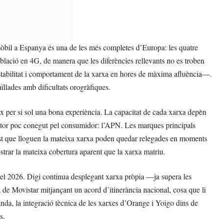
 mòbil a Espanya és una de les més completes d’Europa: les quatre
lació en 4G, de manera que les diferències rellevants no es troben
, estabilitat i comportament de la xarxa en hores de màxima afluència—.
ïllades amb dificultats orogràfiques.
ix per si sol una bona experiència. La capacitat de cada xarxa depèn
 factor poc conegut pel consumidor: l’APN. Les marques principals
cost que lloguen la mateixa xarxa poden quedar relegades en moments
ostrar la mateixa cobertura aparent que la xarxa matriu.
 el 2026. Digi continua desplegant xarxa pròpia —ja supera les
de Movistar mitjançant un acord d’itinerància nacional, cosa que li
banda, la integració tècnica de les xarxes d’Orange i Yoigo dins de
s.