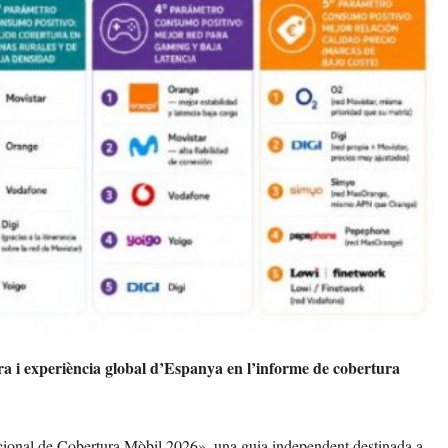
a i experiència global d’Espanya en l’informe de cobertura
ional de Cobertura Mòbil 2026», una guia independent destinada a