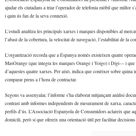
ajudar els ciutadans a triar l’operador de telefonia mòbil que millor 
i quin ús fan de la seva connexió.
L’estudi analitza les principals xarxes i marques disponibles al merca
l’abast de la cobertura, la velocitat de navegació, l’estabilitat de la co
L’organització recorda que a Espanya només existeixen quatre oper
MasOrange (que integra les marques Orange i Yoigo) i Digi— i que to
d’aquestes quatre xarxes. Per això, indica que conèixer sobre quina 
comparar preus a l’hora de contractar.
Segons va assenyalar, l’informe s’ha elaborat mitjançant anàlisi docu
contrast amb informes independents de mesurament de xarxa, caracter
perfils d’ús. L’Associació Espanyola de Consumidors aclareix que aqu
domicili, però sí que ofereix una orientació útil per facilitar decisio