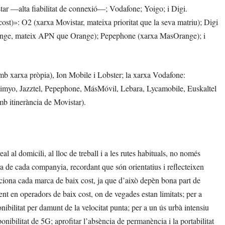
star —alta fiabilitat de connexió—; Vodafone; Yoigo; i Digi.
cost)»: O2 (xarxa Movistar, mateixa prioritat que la seva matriu); Digi
Orange, mateix APN que Orange); Pepephone (xarxa MasOrange); i
mb xarxa pròpia), Ion Mobile i Lobster; la xarxa Vodafone:
imyo, Jazztel, Pepephone, MásMóvil, Lebara, Lycamobile, Euskaltel
mb itinerància de Movistar).
 al domicili, al lloc de treball i a les rutes habituals, no només
ra de cada companyia, recordant que són orientatius i reflecteixen
funciona cada marca de baix cost, ja que d’això depèn bona part de
ment en operadors de baix cost, on de vegades estan limitats; per a
onibilitat per damunt de la velocitat punta; per a un ús urbà intensiu
isponibilitat de 5G; aprofitar l’absència de permanència i la portabilitat