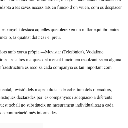
s’adapta a les seves necessitats en funció d’on viuen, com es desplacen
t espanyol i destaca aquelles que ofereixen un millor equilibri entre
nnexió, la qualitat del 5G i el preu.
adors amb xarxa pròpia —Movistar (Telefónica), Vodafone,
tes les altres marques del mercat funcionen recolzant-se en alguna
infraestructura es recolza cada companyia és tan important com
mental, revisió dels mapes oficials de cobertura dels operadors,
ístiques declarades per les companyies i adequació a diferents
est treball no substitueix un mesurament individualitzat a cada
ns de contractació més informades.