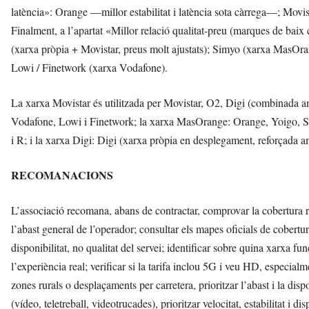
latència»: Orange —millor estabilitat i latència sota càrrega—; Movi
Finalment, a l’apartat «Millor relació qualitat-preu (marques de baix 
(xarxa pròpia + Movistar, preus molt ajustats); Simyo (xarxa Mas
Lowi / Finetwork (xarxa Vodafone).
La xarxa Movistar és utilitzada per Movistar, O2, Digi (combinada a
Vodafone, Lowi i Finetwork; la xarxa MasOrange: Orange, Yoigo, S
i R; i la xarxa Digi: Digi (xarxa pròpia en desplegament, reforçada a
RECOMANACIONS
L’associació recomana, abans de contractar, comprovar la cobertura real
l’abast general de l’operador; consultar els mapes oficials de cobertu
disponibilitat, no qualitat del servei; identificar sobre quina xarxa 
l’experiència real; verificar si la tarifa inclou 5G i veu HD, especial
zones rurals o desplaçaments per carretera, prioritzar l’abast i la disp
(vídeo, teletreball, videotrucades), prioritzar velocitat, estabilitat i d