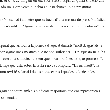
mestra. “Que vinguin un dia a les aules i vegin en quina situació ens
cada un. Com volen que fem aquesta feina?”, s’ha preguntat.
 colònies. Tot i admetre que es tracta d’una mesura de pressió dràstica,
t insostenible: “Alguna cosa hem de fer, si no no ens en sortirem”, han
urat que arriben a la jornada d’aquest dimarts “molt desgastats” i
s per signar unes mesures que no són suficients”. En aquesta línia, ha
evertir la situació: “creiem que no arribarà res del que prometen”,
temps que està sobre la taula i no es compleix. “És un insult”, ha
na revisió salarial i de les hores extres i que les colònies i les
gnitat de seure amb els sindicats majoritaris que ens representen i
 sentenciat.
uin presents en alguns centres eductius i a les darreres informacions