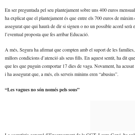
En ser preguntada pel seu plantejament sobre uns 400 euros mensuals 
ha explicat que el plantejament és que entre els 700 euros de màxim 
assegurat que qui haurà de dir si signen o no un possible acord serà 
l’eventual proposta que fes arribar Educació.
A més, Segura ha afirmat que compten amb el suport de les famílies
millors condicions d’atenció als seus fills. En aquest sentit, ha dit
que les que puguin comportar 17 dies de vaga. Novament, ha acusat
i ha assegurat que, a més, els serveis mínims eren “abusius”.
“Les vagues no són només pels sous”
La secretària general d’Ensenyament de la CGT, Laura Gené, ha volg