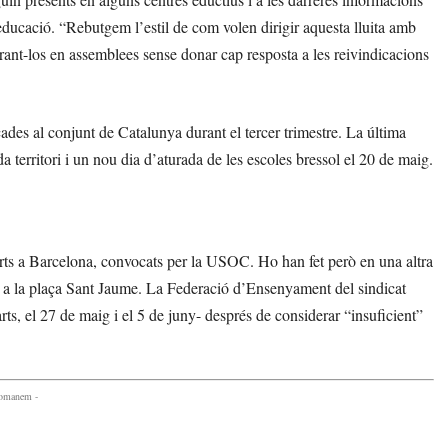
educació. “Rebutgem l’estil de com volen dirigir aquesta lluita amb
trant-los en assemblees sense donar cap resposta a les reivindicacions
ades al conjunt de Catalunya durant el tercer trimestre. La última
 territori i un nou dia d’aturada de les escoles bressol el 20 de maig.
arts a Barcelona, convocats per la USOC. Ho han fet però en una altra
 a la plaça Sant Jaume. La Federació d’Ensenyament del sindicat
s, el 27 de maig i el 5 de juny- després de considerar “insuficient”
comanem -