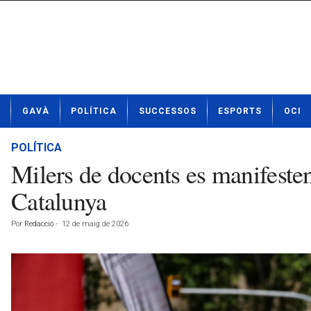
N
GAVÀ
POLÍTICA
SUCCESSOS
ESPORTS
OCI
o
t
í
POLÍTICA
c
Milers de docents es manifesten
i
e
Catalunya
s
d
Por
Redacció
-
12 de maig de 2026
e
G
a
v
à
a