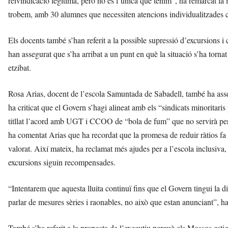
reivindicació legítima, però no és l’única que tenim”, ha remarcat la 
trobem, amb 30 alumnes que necessiten atencions individualitzades 
Els docents també s’han referit a la possible supressió d’excursions i
han assegurat que s’ha arribat a un punt en què la situació s’ha torna
etzibat.
Rosa Arias, docent de l’escola Samuntada de Sabadell, també ha asseg
ha criticat que el Govern s’hagi alineat amb els “sindicats minoritari
titllat l’acord amb UGT i CCOO de “bola de fum” que no servirà per r
ha comentat Arias que ha recordat que la promesa de reduir ràtios fa 
valorat. Així mateix, ha reclamat més ajudes per a l’escola inclusiva, u
excursions siguin recompensades.
“Intentarem que aquesta lluita continuï fins que el Govern tingui la di
parlar de mesures sèries i raonables, no això que estan anunciant”, ha
També s’ha referit a la proposta de l’executiu perquè els Mossos estig