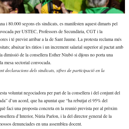
 i 80.000 segons els sindicats, es manifesten aquest dimarts pel
onvocada per USTEC, Professors de Secundària, CGT i la
ores i té previst arribar a la de Sant Jaume. La protesta reclama més
tats; abaixar les ràtios i un increment salarial superior al pactat amb
missió de la consellera Esther Niubó si dijous no porta una
 la mesa sectorial convocada.
t declaracions dels sindicats, xifres de participació en la
sta voluntat negociadora per part de la consellera i del conjunt del
sada” d’un acord, que ha apuntat que “ha rebutjat el 95% del
erquè faci una proposta concreta en la reunió prevista per al pròxim
nsellera d’Interior, Núria Parlon, i la del director general de la
de mossos denunciades en una assemblea docent.