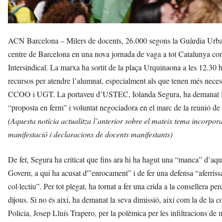
ACN Barcelona – Milers de docents, 26.000 segons la Guàrdia Urbana
centre de Barcelona en una nova jornada de vaga a tot Catalunya c
Intersindical. La marxa ha sortit de la plaça Urquinaona a les 12.30 h
recursos per atendre l’alumnat, especialment als que tenen més necessi
CCOO i UGT. La portaveu d’USTEC, Iolanda Segura, ha demanat la di
“proposta en ferm” i voluntat negociadora en el marc de la reunió de
(Aquesta notícia actualitza l’anterior sobre el mateix tema incorporan
manifestació i declaracions de docents manifestants)
De fet, Segura ha criticat que fins ara hi ha hagut una “manca” d’aque
Govern, a qui ha acusat d'”enrocament” i de fer una defensa “aferris
col·lectiu”. Per tot plegat, ha tornat a fer una crida a la consellera p
dijous. Si no és així, ha demanat la seva dimissió, així com la de la co
Policia, Josep Lluís Trapero, per la polèmica per les infiltracions 