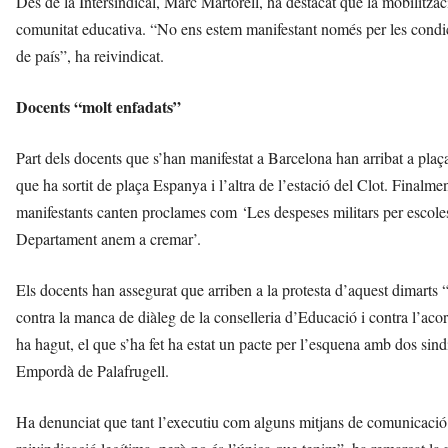
Des de la Intersindical, Marc Martorell, ha destacat que la mobilitzaci
comunitat educativa. “No ens estem manifestant només per les condici
de país”, ha reivindicat.
Docents “molt enfadats”
Part dels docents que s’han manifestat a Barcelona han arribat a pl
que ha sortit de plaça Espanya i l’altra de l’estació del Clot. Finalme
manifestants canten proclames com ‘Les despeses militars per escoles i
Departament anem a cremar’.
Els docents han assegurat que arriben a la protesta d’aquest dimarts 
contra la manca de diàleg de la conselleria d’Educació i contra l’
ha hagut, el que s’ha fet ha estat un pacte per l’esquena amb dos sindi
Empordà de Palafrugell.
Ha denunciat que tant l’executiu com alguns mitjans de comunicació 