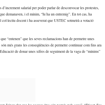
d’increment salarial per poder parlar de desconvocar les protestes,
que demanaven, i el mínim, “hi ha un entremig”. En tot cas, ha
el col·lectiu docent i ha asseverat que USTEC sotmetrà a votació
, que “entenen” que les seves reclamacions han de permetre unes
 que són més grans les conseqüències de permetre continuar com fins ara
 Educació de donar unes xifres de seguiment de la vaga de “mínims”
ut deixar clar que les vagues “no són només pels sous”. “Disset dies