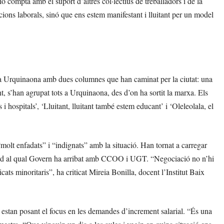
ó compta amb el suport d’altres col·lectius de treballadors i de la
ons laborals, sinó que ens estem manifestant i lluitant per un model
aça Urquinaona amb dues columnes que han caminat per la ciutat: una
nt, s’han agrupat tots a Urquinaona, des d’on ha sortit la marxa. Els
 hospitals’, ‘Lluitant, lluitant també estem educant’ i ‘Oleleolala, el
“molt enfadats” i “indignats” amb la situació. Han tornat a carregar
acord al qual Govern ha arribat amb CCOO i UGT. “Negociació no n’hi
cats minoritaris”, ha criticat Mireia Bonilla, docent l’Institut Baix
estan posant el focus en les demandes d’increment salarial. “És una