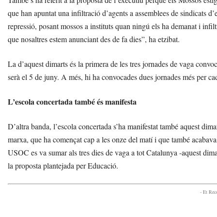
que han apuntat una infiltració d’agents a assemblees de sindicats d’
repressió, posant mossos a instituts quan ningú els ha demanat i infil
que nosaltres estem anunciant des de fa dies”, ha etzibat.
La d’aquest dimarts és la primera de les tres jornades de vaga convoc
serà el 5 de juny. A més, hi ha convocades dues jornades més per cada
L’escola concertada també és manifesta
D’altra banda, l’escola concertada s’ha manifestat també aquest dim
marxa, que ha començat cap a les onze del matí i que també acabava
USOC es va sumar als tres dies de vaga a tot Catalunya -aquest dimart
la proposta plantejada per Educació.
- Et Re