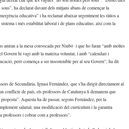
 sous”, ha declarat davant dels mitjans abans de començar la
mergència educativa” i ha reclamat abaixar urgentment les ràtios a
l sistema i més estabilitat laboral i de plans educatius; així com la
us aniran a la mesa convocada per Niubó i que ho faran “amb moltes
e el Govern hi vagi amb la mateixa voluntat, i amb “calendari i
ducació, però comença a ser insostenible per al seu Govern”, ha dit
ssors de Secundària, Ignasi Fernàndez, que s’ha dirigit directament al
 un conflicte de país, els professors de Catalunya li demanem que
na proposta”. Aquesta ha de passar, segons Fernàndez, per la
omplement salarial, una modificació del currículum i la garantia
 professors i cobrar com a professors”.