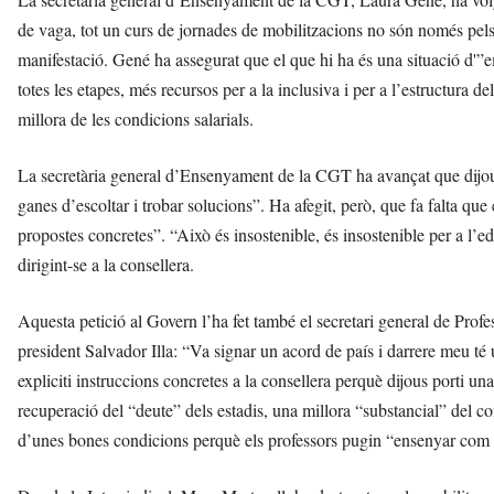
de vaga, tot un curs de jornades de mobilitzacions no són només pels
manifestació. Gené ha assegurat que el que hi ha és una situació d'”e
totes les etapes, més recursos per a la inclusiva i per a l’estructura de
millora de les condicions salarials.
La secretària general d’Ensenyament de la CGT ha avançat que dijo
ganes d’escoltar i trobar solucions”. Ha afegit, però, que fa falta qu
propostes concretes”. “Això és insostenible, és insostenible per a l’e
dirigint-se a la consellera.
Aquesta petició al Govern l’ha fet també el secretari general de Profe
president Salvador Illa: “Va signar un acord de país i darrere meu té
expliciti instruccions concretes a la consellera perquè dijous porti u
recuperació del “deute” dels estadis, una millora “substancial” del c
d’unes bones condicions perquè els professors pugin “ensenyar com a