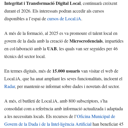
Integritat i Transformació Digital Local
, continuarà creixent
durant el 2026. Els interessats podran accedir als cursos
disponibles a l’espai de
cursos de Local.iA
.
A més de la formació, al 2025 es va promoure el talent local en
Microcredencials
govern de la dada amb la creació de
, impartides
UAB
en col·laboració amb la
, les quals van ser seguides per 46
tècnics del sector local.
15.000 usuaris
En termes digitals, més de
van visitar el web de
Local.iA, que ha anat ampliant les seves funcionalitats, incloent el
Radar
, per mantenir-se informat sobre dades i novetats del sector.
A més, el butlletí de Local.iA, amb 800 subscriptors, s’ha
consolidat com a referència amb informació actualizada i adaptada
a les necessitats locals. Els recursos de l’
Oficina Municipal de
Govern de la Dada i de la Intel·ligència Artificial
han beneficiat 45