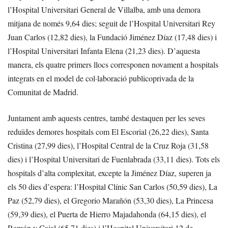
l’Hospital Universitari General de Villalba, amb una demora
mitjana de només 9,64 dies; seguit de l’Hospital Universitari Rey
Juan Carlos (12,82 dies), la Fundació Jiménez Díaz (17,48 dies) i
l’Hospital Universitari Infanta Elena (21,23 dies). D’aquesta
manera, els quatre primers llocs corresponen novament a hospitals
integrats en el model de col·laboració publicoprivada de la
Comunitat de Madrid.
Juntament amb aquests centres, també destaquen per les seves
reduïdes demores hospitals com El Escorial (26,22 dies), Santa
Cristina (27,99 dies), l’Hospital Central de la Cruz Roja (31,58
dies) i l’Hospital Universitari de Fuenlabrada (33,11 dies). Tots els
hospitals d’alta complexitat, excepte la Jiménez Díaz, superen ja
els 50 dies d’espera: l’Hospital Clínic San Carlos (50,59 dies), La
Paz (52,79 dies), el Gregorio Marañón (53,30 dies), La Princesa
(59,39 dies), el Puerta de Hierro Majadahonda (64,15 dies), el
Ramón y Cajal (65,71 dies) i l’Hospital Universitari 12 de