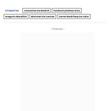
ETIQUETAS
Comunitat De Madrid
Fundació Jiménez Díaz
Gregorio Marañón
Ministeri De Sanitat
Servei Madrileny De Salut
- Publicitat -