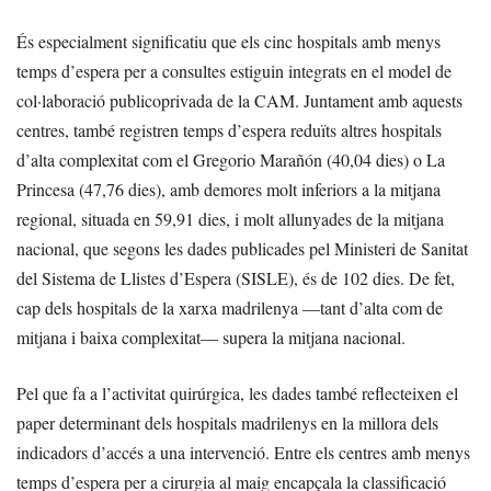
És especialment significatiu que els cinc hospitals amb menys
temps d’espera per a consultes estiguin integrats en el model de
col·laboració publicoprivada de la CAM. Juntament amb aquests
centres, també registren temps d’espera reduïts altres hospitals
d’alta complexitat com el Gregorio Marañón (40,04 dies) o La
Princesa (47,76 dies), amb demores molt inferiors a la mitjana
regional, situada en 59,91 dies, i molt allunyades de la mitjana
nacional, que segons les dades publicades pel Ministeri de Sanitat
del Sistema de Llistes d’Espera (SISLE), és de 102 dies. De fet,
cap dels hospitals de la xarxa madrilenya —tant d’alta com de
mitjana i baixa complexitat— supera la mitjana nacional.
Pel que fa a l’activitat quirúrgica, les dades també reflecteixen el
paper determinant dels hospitals madrilenys en la millora dels
indicadors d’accés a una intervenció. Entre els centres amb menys
temps d’espera per a cirurgia al maig encapçala la classificació