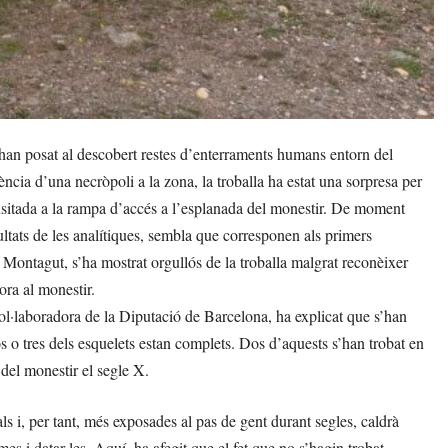
an posat al descobert restes d’enterraments humans entorn del
ncia d’una necròpoli a la zona, la troballa ha estat una sorpresa per
ansitada a la rampa d’accés a l’esplanada del monestir. De moment
sultats de les analítiques, sembla que corresponen als primers
Montagut, s’ha mostrat orgullós de la troballa malgrat reconèixer
ora al monestir.
ol·laboradora de la Diputació de Barcelona, ha explicat que s’han
os o tres dels esquelets estan complets. Dos d’aquests s’han trobat en
del monestir el segle X.
ls i, per tant, més exposades al pas de gent durant segles, caldrà
es i datar-les. Aquí, ha afegit que el fet que no s’hagin trobat