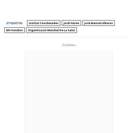
ETIQUETAS
Institut Coordenades
Jordi Hereu
José Manuel Albares
MV Hondius
Organització Mundial De La Salut
- Publicitat -