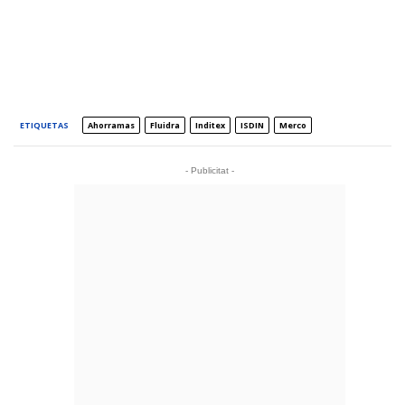
ETIQUETAS
Ahorramas
Fluidra
Inditex
ISDIN
Merco
- Publicitat -