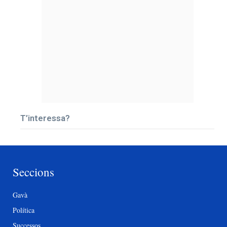
T’interessa?
Seccions
Gavà
Política
Successos