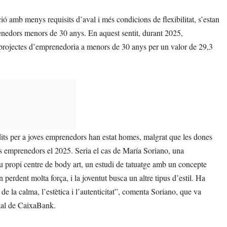
ció amb menys requisits d’aval i més condicions de flexibilitat, s’estan
enedors menors de 30 anys. En aquest sentit, durant 2025,
projectes d’emprenedoria a menors de 30 anys per un valor de 29,3
ts per a joves emprenedors han estat homes, malgrat que les dones
s emprenedors el 2025. Seria el cas de María Soriano, una
u propi centre de body art, un estudi de tatuatge amb un concepte
 perdent molta força, i la joventut busca un altre tipus d’estil. Ha
 de la calma, l’estètica i l’autenticitat”, comenta Soriano, que va
cial de CaixaBank.