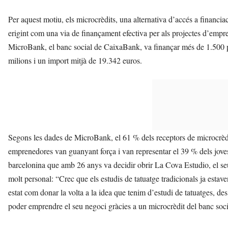
Per aquest motiu, els microcrèdits, una alternativa d’accés a financia
erigint com una via de finançament efectiva per als projectes d’empr
MicroBank, el banc social de CaixaBank, va finançar més de 1.500 
milions i un import mitjà de 19.342 euros.
Segons les dades de MicroBank, el 61 % dels receptors de microcrèdi
emprenedores van guanyant força i van representar el 39 % dels jove
barcelonina que amb 26 anys va decidir obrir La Cova Estudio, el se
molt personal: “Crec que els estudis de tatuatge tradicionals ja estaven
estat com donar la volta a la idea que tenim d’estudi de tatuatges, des
poder emprendre el seu negoci gràcies a un microcrèdit del banc so