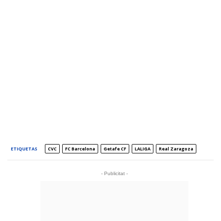
ETIQUETAS
CVC
FC Barcelona
Getafe CF
LALIGA
Real Zaragoza
- Publicitat -