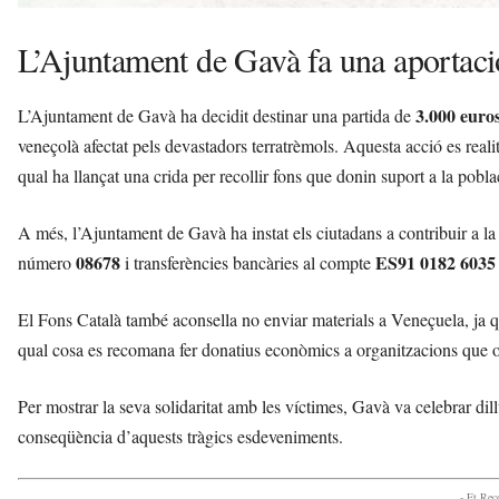
L’Ajuntament de Gavà fa una aportaci
3.000 euro
L’Ajuntament de Gavà ha decidit destinar una partida de
veneçolà afectat pels devastadors terratrèmols. Aquesta acció es reali
qual ha llançat una crida per recollir fons que donin suport a la pobl
A més, l’Ajuntament de Gavà ha instat els ciutadans a contribuir a 
08678
ES91 0182 6035
número
i transferències bancàries al compte
El Fons Català també aconsella no enviar materials a Veneçuela, ja que 
qual cosa es recomana fer donatius econòmics a organitzacions que o
Per mostrar la seva solidaritat amb les víctimes, Gavà va celebrar dill
conseqüència d’aquests tràgics esdeveniments.
- Et Re