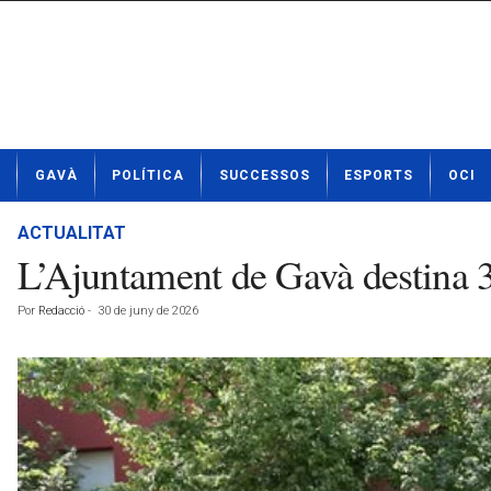
N
GAVÀ
POLÍTICA
SUCCESSOS
ESPORTS
OCI
o
t
í
ACTUALITAT
c
L’Ajuntament de Gavà destina 3.
i
e
Por
Redacció
-
30 de juny de 2026
s
d
e
G
a
v
à
a