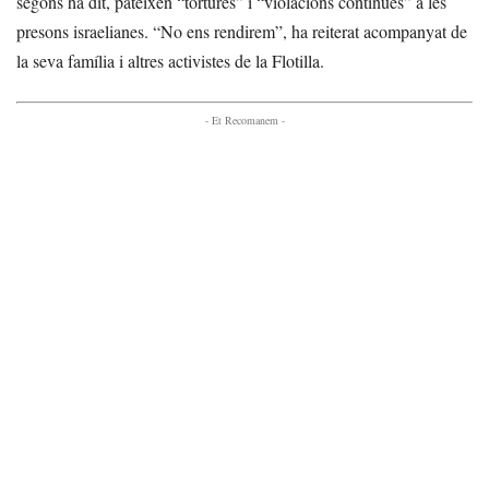
segons ha dit, pateixen “tortures” i “violacions contínues” a les
presons israelianes. “No ens rendirem”, ha reiterat acompanyat de
la seva família i altres activistes de la Flotilla.
- Et Recomanem -