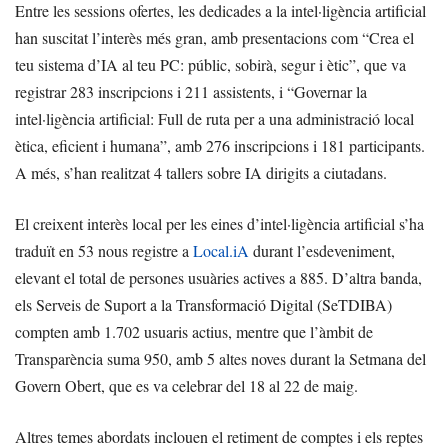
Entre les sessions ofertes, les dedicades a la intel·ligència artificial
han suscitat l’interès més gran, amb presentacions com “Crea el
teu sistema d’IA al teu PC: públic, sobirà, segur i ètic”, que va
registrar 283 inscripcions i 211 assistents, i “Governar la
intel·ligència artificial: Full de ruta per a una administració local
ètica, eficient i humana”, amb 276 inscripcions i 181 participants.
A més, s’han realitzat 4 tallers sobre IA dirigits a ciutadans.
El creixent interès local per les eines d’intel·ligència artificial s’ha
traduït en 53 nous registre a
Local.iA
durant l’esdeveniment,
elevant el total de persones usuàries actives a 885. D’altra banda,
els Serveis de Suport a la Transformació Digital (SeTDIBA)
compten amb 1.702 usuaris actius, mentre que l’àmbit de
Transparència suma 950, amb 5 altes noves durant la Setmana del
Govern Obert, que es va celebrar del 18 al 22 de maig.
Altres temes abordats inclouen el retiment de comptes i els reptes