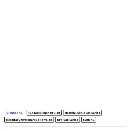
ETIQUETAS
Fundació Jiménez Díaz
Hospital Clínic San Carlos
Hospital Universitari De Torrejón
Rey Juan Carlos
SERMAS