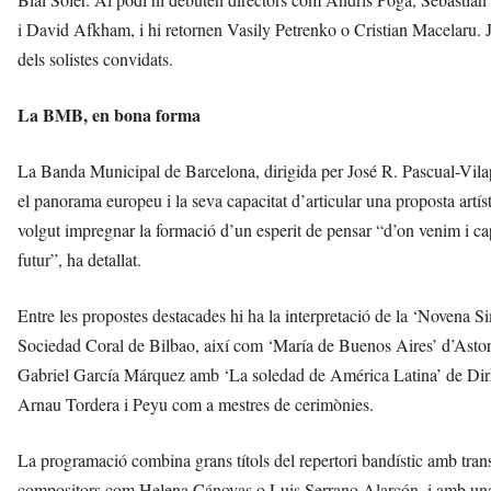
i David Afkham, i hi retornen Vasily Petrenko o Cristian Macelaru. 
dels solistes convidats.
La BMB, en bona forma
La Banda Municipal de Barcelona, dirigida per José R. Pascual-Vilapl
el panorama europeu i la seva capacitat d’articular una proposta artís
volgut impregnar la formació d’un esperit de pensar “d’on venim i ca
futur”, ha detallat.
Entre les propostes destacades hi ha la interpretació de la ‘Novena S
Sociedad Coral de Bilbao, així com ‘María de Buenos Aires’ d’Astor 
Gabriel García Márquez amb ‘La soledad de América Latina’ de Dir
Arnau Tordera i Peyu com a mestres de cerimònies.
La programació combina grans títols del repertori bandístic amb tran
compositors com Helena Cánovas o Luis Serrano Alarcón, i amb una