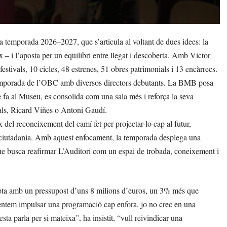
 temporada 2026–2027, que s’articula al voltant de dues idees: la
 – i l’aposta per un equilibri entre llegat i descoberta. Amb Victor
tivals, 10 cicles, 48 estrenes, 51 obres patrimonials i 13 encàrrecs.
emporada de l’OBC amb diversos directors debutants. La BMB posa
e fa al Museu, es consolida com una sala més i reforça la seva
ls, Ricard Viñes o Antoni Gaudí.
 del reconeixement del camí fet per projectar-lo cap al futur,
a ciutadania. Amb aquest enfocament, la temporada desplega una
e busca reafirmar L’Auditori com un espai de trobada, coneixement i
ta amb un pressupost d’uns 8 milions d’euros, un 3% més que
ntentem impulsar una programació cap enfora, jo no crec en una
ta parla per si mateixa”, ha insistit, “vull reivindicar una