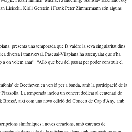
Jan Lisiecki, Kirill Gerstein i Frank Peter Zimmermann són alguns
ana, presenta una temporada que fa valdre la seva singularitat dins
tica diversa i transversal. Pascual-Vilaplana ha assenyalat que s’ha
p a on volem anar”. “Allò que beu del passat per poder construir el
imfonia’ de Beethoven en versió per a banda, amb la participació de la
Piazzolla. La temporada inclou un concert dedicat al centenari de
k Brossé, així com una nova edició del Concert de Cap d’Any, amb
scripcions simfòniques i noves creacions, amb estrenes de
 presència destacada de la música catalana amb compositors com