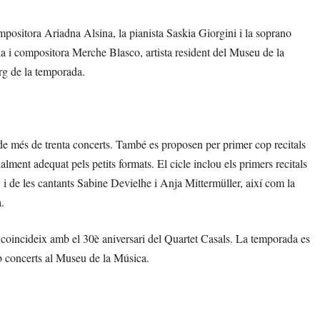
positora Ariadna Alsina, la pianista Saskia Giorgini i la soprano
èdia i compositora Merche Blasco, artista resident del Museu de la
arg de la temporada.
e més de trenta concerts. També es proposen per primer cop recitals
lment adequat pels petits formats. El cicle inclou els primers recitals
i de les cantants Sabine Devielhe i Anja Mittermüller, així com la
.
 coincideix amb el 30è aniversari del Quartet Casals. La temporada es
concerts al Museu de la Música.