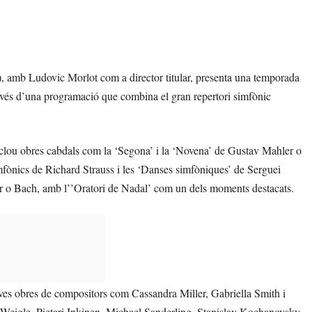
 amb Ludovic Morlot com a director titular, presenta una temporada
 través d’una programació que combina el gran repertori simfònic
clou obres cabdals com la ‘Segona’ i la ‘Novena’ de Gustav Mahler o
mfònics de Richard Strauss i les ‘Danses simfòniques’ de Serguei
 o Bach, amb l’’Oratori de Nadal’ com un dels moments destacats.
ves obres de compositors com Cassandra Miller, Gabriella Smith i
 Weigle, Pietari Inkinen, Michael Sanderling, Stanislav Kochanovsky