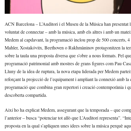
ACN Barcelona – L’Auditori i el Museu de la Música han presentat la
voluntat de connectar – amb la música, amb els altres i amb un mateix
Medem al capdavant, la programació inclou prop de 500 concerts, 4 fes
Mahler, Xostakóvitx, Beethoven o Rakhmàninov protagonitzen la t
sobre la taula una proposta diversa que s’obre a nous formats. Pel qu
programació patrimonial amb mostres de grans figures com Pau Casa
Lluny de la idea de ruptura, la nova etapa liderada per Medem parteix
reforçant la projecció de l’equipament i ampliant la connexió amb l
programació que combina gran repertori i creació contemporània i qu
descoberta compartida.
Així ho ha explicat Medem, assegurant que la temporada – que comp
l’anterior – busca “potenciar tot allò que L’Auditori representa”. “I
proposta en la qual s’apliquen unes idees sobre la música perquè aques