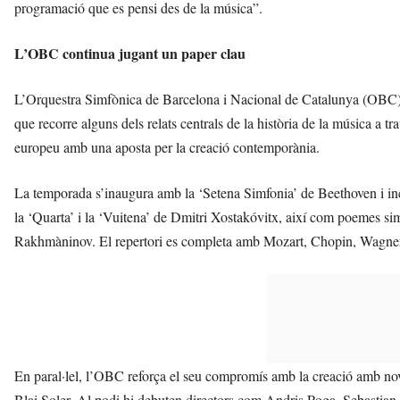
programació que es pensi des de la música”.
L’OBC continua jugant un paper clau
L’Orquestra Simfònica de Barcelona i Nacional de Catalunya (OBC),
que recorre alguns dels relats centrals de la història de la música a
europeu amb una aposta per la creació contemporània.
La temporada s’inaugura amb la ‘Setena Simfonia’ de Beethoven i in
la ‘Quarta’ i la ‘Vuitena’ de Dmitri Xostakóvitx, així com poemes si
Rakhmàninov. El repertori es completa amb Mozart, Chopin, Wagner
En paral·lel, l’OBC reforça el seu compromís amb la creació amb no
Blai Soler. Al podi hi debuten directors com Andris Poga, Sebastian