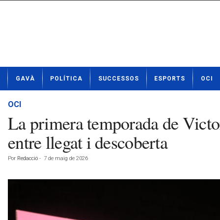
N
GAVÀ
POLÍTICA
SUCCESSOS
ESPORTS
OCI
o
t
í
OCI
c
La primera temporada de Victor
i
e
entre llegat i descoberta
s
d
Por
Redacció
-
7 de maig de 2026
e
G
a
v
à
a