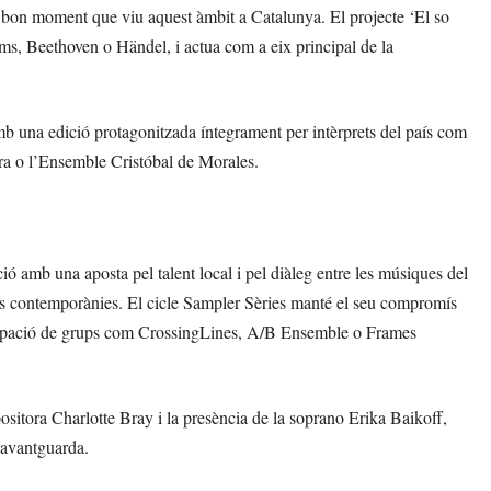
el bon moment que viu aquest àmbit a Catalunya. El projecte ‘El so
hms, Beethoven o Händel, i actua com a eix principal de la
mb una edició protagonitzada íntegrament per intèrprets del país com
ra o l’Ensemble Cristóbal de Morales.
 amb una aposta pel talent local i pel diàleg entre les músiques del
s contemporànies. El cicle Sampler Sèries manté el seu compromís
rticipació de grups com CrossingLines, A/B Ensemble o Frames
ositora Charlotte Bray i la presència de la soprano Erika Baikoff,
’avantguarda.