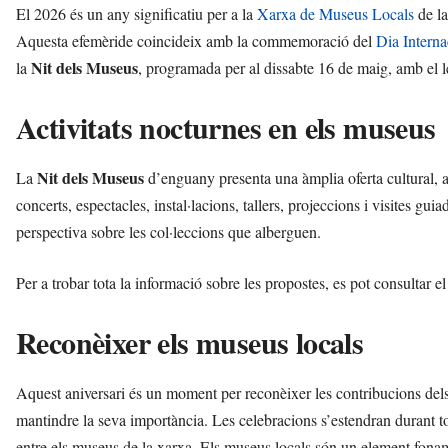
El 2026 és un any significatiu per a la
Xarxa de Museus Locals
de la
Aquesta efemèride coincideix amb la commemoració del
Dia Intern
Nit dels Museus
la
, programada per al dissabte 16 de maig, amb el
Activitats nocturnes en els museus
Nit dels Museus
La
d’enguany presenta una àmplia oferta cultural, a
concerts, espectacles, instal·lacions, tallers, projeccions i visites gu
perspectiva sobre les col·leccions que alberguen.
Per a trobar tota la informació sobre les propostes, es pot consultar e
Reconèixer els museus locals
Aquest aniversari és un moment per reconèixer les contribucions dels
mantindre la seva importància. Les celebracions s’estendran durant t
entre els museus de la xarxa. Els museus locals són un element fonamen