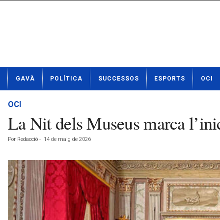
N
GAVÀ
POLÍTICA
SUCCESSOS
ESPORTS
OCI
o
t
í
OCI
c
La Nit dels Museus marca l’ini
i
e
Por
Redacció
-
14 de maig de 2026
s
d
e
G
a
v
à
a