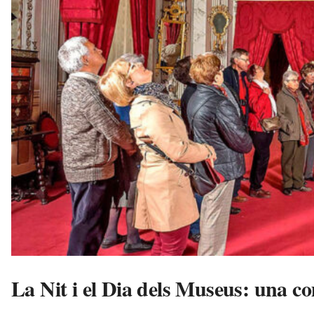
v
u
i
La Nit i el Dia dels Museus: una 