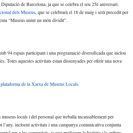
 Diputació de Barcelona, ja que se celebra el seu 25è aniversari.
acional dels Museus
, que se celebrarà el 18 de maig i serà precedit per
 lema “Museus unint un món dividit”.
mb 94 espais participant i una programació diversificada que inclou
iades. Totes aquestes activitats estan dissenyades per oferir una nova
l
plataforma de la Xarxa de Museus Locals
.
 museus locals i del personal que treballa incansablement per
ot l’any, incloent activitats i una campanya comunicativa conjunta
tal per a les comunitats, ja que expliquen la història i la cultura