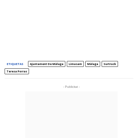
ETIQUETAS
Ajuntament De Màlaga
Limasam
Màlaga
Surtruck
Teresa Porras
- Publicitat -