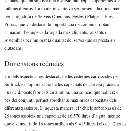
actuació que ha suposat una inversió municipal superior als 4,2
milions d’euros. La modernització va ser presentada oficialment
per la regidora de Serveis Operatius, Festes i Platges, Teresa
Porras, que va destacar la importància de continuar dotant
Limasam d’equips cada vegada més eficients, versàtils i
sostenibles per millorar la qualitat del servei que es presta als
ciutadans.
Dimensions reduïdes
Un dels aspectes més destacats de les cisternes carrossades per
Surtruck és l’optimització de les capacitats de càrrega gràcies a
l’ús de dipòsits fabricats en alumini, una solució que redueix el
pes del conjunt i permet aprofitar al màxim les capacitats dels
diferents xassissos. D’aquesta manera, el vehicle sobre xassís de
26 tones assoleix una capacitat de 16.570 litres d’aigua, mentre
que els models de 16 tones arriben als 9.415 litres i els de 12 tones