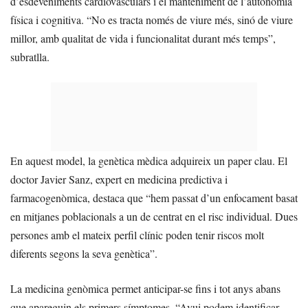
d’esdeveniments cardiovasculars i el manteniment de l’autonomia
física i cognitiva. “No es tracta només de viure més, sinó de viure
millor, amb qualitat de vida i funcionalitat durant més temps”,
subratlla.
En aquest model, la genètica mèdica adquireix un paper clau. El
doctor Javier Sanz, expert en medicina predictiva i
farmacogenòmica, destaca que “hem passat d’un enfocament basat
en mitjanes poblacionals a un de centrat en el risc individual. Dues
persones amb el mateix perfil clínic poden tenir riscos molt
diferents segons la seva genètica”.
La medicina genòmica permet anticipar-se fins i tot anys abans
que apareguin els primers símptomes. “Avui podem identificar