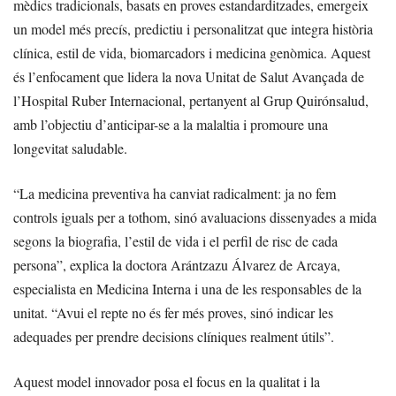
mèdics tradicionals, basats en proves estandarditzades, emergeix
un model més precís, predictiu i personalitzat que integra història
clínica, estil de vida, biomarcadors i medicina genòmica. Aquest
és l’enfocament que lidera la nova Unitat de Salut Avançada de
l’Hospital Ruber Internacional, pertanyent al Grup Quirónsalud,
amb l’objectiu d’anticipar-se a la malaltia i promoure una
longevitat saludable.
“La medicina preventiva ha canviat radicalment: ja no fem
controls iguals per a tothom, sinó avaluacions dissenyades a mida
segons la biografia, l’estil de vida i el perfil de risc de cada
persona”, explica la doctora Arántzazu Álvarez de Arcaya,
especialista en Medicina Interna i una de les responsables de la
unitat. “Avui el repte no és fer més proves, sinó indicar les
adequades per prendre decisions clíniques realment útils”.
Aquest model innovador posa el focus en la qualitat i la