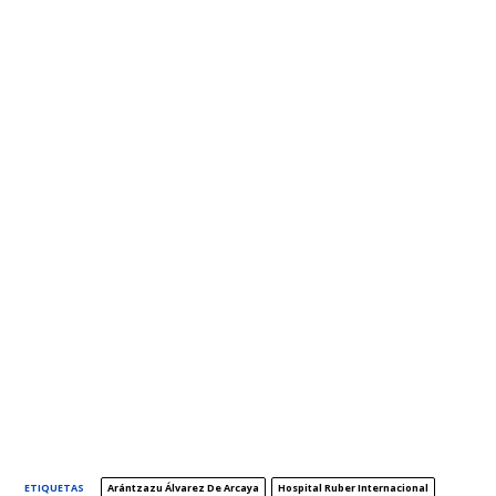
ETIQUETAS
Arántzazu Álvarez De Arcaya
Hospital Ruber Internacional