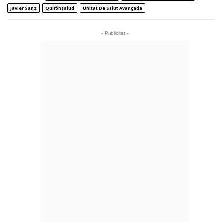
Javier Sanz
Quirónsalud
Unitat De Salut Avançada
- Publicitat -