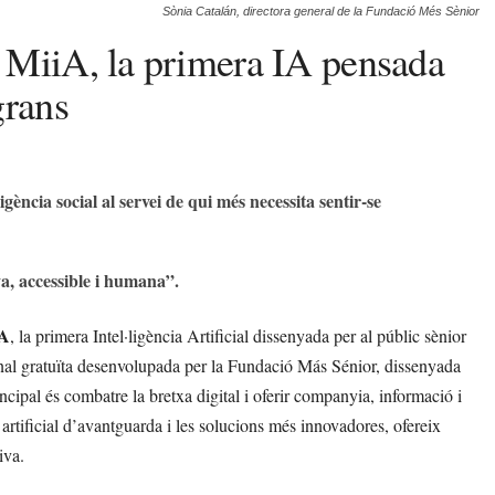
Sònia Catalán, directora general de la Fundació Més Sènior
 MiiA, la primera IA pensada
grans
ligència social al servei de qui més necessita sentir-se
a, accessible i humana”.
iA
, la primera Intel·ligència Artificial dissenyada per al públic sènior
ional gratuïta desenvolupada per la Fundació Más Sénior, dissenyada
ncipal és combatre la bretxa digital i oferir companyia, informació i
 artificial d’avantguarda i les solucions més innovadores, ofereix
iva.