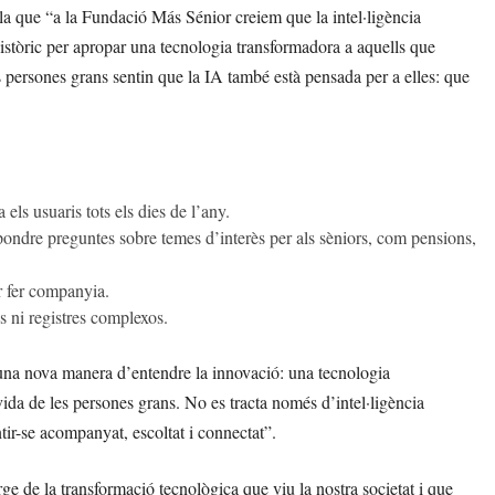
lla que “a la Fundació Más Sénior creiem que la intel·ligència
històric per apropar una tecnologia transformadora a aquells que
 persones grans sentin que la IA també està pensada per a elles: que
ls usuaris tots els dies de l’any.
ondre preguntes sobre temes d’interès per als sèniors, com pensions,
r fer companyia.
s ni registres complexos.
una nova manera d’entendre la innovació: una tecnologia
vida de les persones grans. No es tracta només d’intel·ligència
entir-se acompanyat, escoltat i connectat”.
e de la transformació tecnològica que viu la nostra societat i que