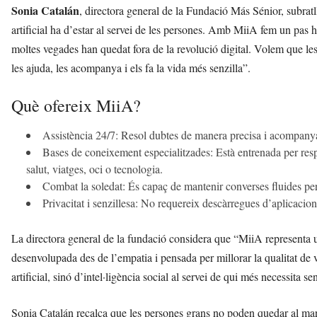
Sonia Catalán
, directora general de la Fundació Más Sénior, subrat
artificial ha d’estar al servei de les persones. Amb MiiA fem un pas 
moltes vegades han quedat fora de la revolució digital. Volem que les
les ajuda, les acompanya i els fa la vida més senzilla”.
Què ofereix MiiA?
Assistència 24/7: Resol dubtes de manera precisa i acompanya e
Bases de coneixement especialitzades: Està entrenada per resp
salut, viatges, oci o tecnologia.
Combat la soledat: És capaç de mantenir converses fluides pe
Privacitat i senzillesa: No requereix descàrregues d’aplicacion
La directora general de la fundació considera que “MiiA representa 
desenvolupada des de l’empatia i pensada per millorar la qualitat de 
artificial, sinó d’intel·ligència social al servei de qui més necessita s
Sonia Catalán recalca que les persones grans no poden quedar al marg