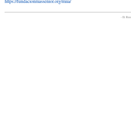
https://fundacionmassenior.org/miia/
- Et Re