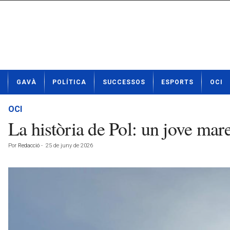
N
GAVÀ
POLÍTICA
SUCCESSOS
ESPORTS
OCI
o
t
í
OCI
c
La història de Pol: un jove mar
i
e
Por
Redacció
-
25 de juny de 2026
s
d
e
G
a
v
à
a