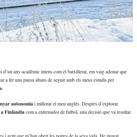
s d’un any acadèmic intens com el batxillerat, em vaig adonar que
tar a fer una pausa abans de seguir amb els meus estudis per
a
.
nyar autonomia
i millorar el meu anglès. Després d’explorar
i a Finlàndia
com a entrenador de futbol, una decisió que va resultar
es i gent que m’han obert les portes de la seva vida. He provat