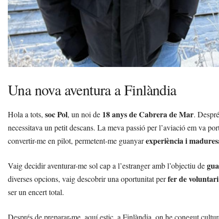
Una nova aventura a Finlàndia
soc Pol
18 anys de Cabrera de Mar
Hola a tots,
, un noi de
. Despré
necessitava un petit descans. La meva passió per l’aviació em va por
experiència i madures
convertir-me en pilot, permetent-me guanyar
gua
Vaig decidir aventurar-me sol cap a l’estranger amb l’objectiu de
fer de voluntar
diverses opcions, vaig descobrir una oportunitat per
ser un encert total.
Després de preparar-me, aquí estic, a Finlàndia, on he conegut cultur