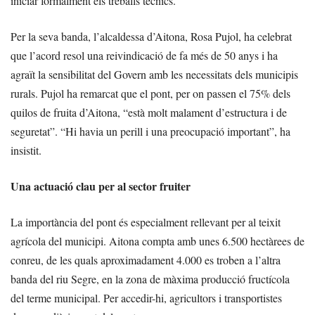
iniciar formalment els treballs tècnics.
Per la seva banda, l’alcaldessa d’Aitona, Rosa Pujol, ha celebrat
que l’acord resol una reivindicació de fa més de 50 anys i ha
agraït la sensibilitat del Govern amb les necessitats dels municipis
rurals. Pujol ha remarcat que el pont, per on passen el 75% dels
quilos de fruita d’Aitona, “està molt malament d’estructura i de
seguretat”. “Hi havia un perill i una preocupació important”, ha
insistit.
Una actuació clau per al sector fruiter
La importància del pont és especialment rellevant per al teixit
agrícola del municipi. Aitona compta amb unes 6.500 hectàrees de
conreu, de les quals aproximadament 4.000 es troben a l’altra
banda del riu Segre, en la zona de màxima producció fructícola
del terme municipal. Per accedir-hi, agricultors i transportistes