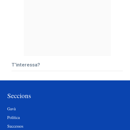
T’interessa?
Seccions
Gavà
Política
Successos