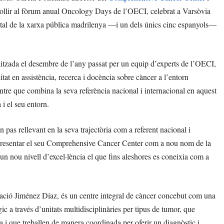
ollir al fòrum anual Oncology Days de l’OECI, celebrat a Varsòvia
ital de la xarxa pública madrilenya —i un dels únics cinc espanyols—
litzada el desembre de l’any passat per un equip d’experts de l’OECI,
at en assistència, recerca i docència sobre càncer a l’entorn
ntre que combina la seva referència nacional i internacional en aquest
i el seu entorn.
pas rellevant en la seva trajectòria com a referent nacional i
r i presentar el seu Comprehensive Cancer Center com a nou nom de la
 un nou nivell d’excel·lència el que fins aleshores es coneixia com a
ció Jiménez Díaz, és un centre integral de càncer concebut com una
ic a través d’unitats multidisciplinàries per tipus de tumor, que
ia i que treballen de manera coordinada per oferir un diagnòstic i