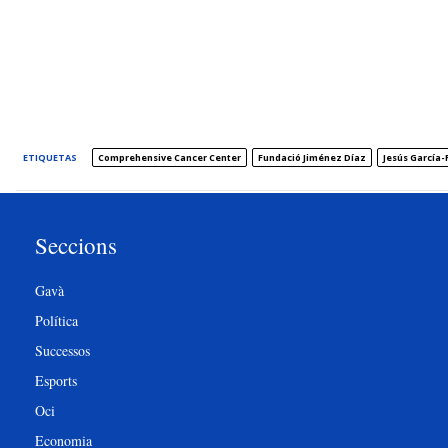
ETIQUETAS
Comprehensive Cancer Center
Fundació Jiménez Díaz
Jesús García-
Seccions
Gavà
Política
Successos
Esports
Oci
Economia