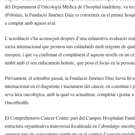
del Departament d’Oncologia Mèdica de l’hospital madrileny, va rec
(Polònia), la Fundació Jiménez Díaz es converteix en el primer hosp
a comptar amb aquest aval.
L’acreditació s’ha aconseguit després d’una exhaustiva avaluació rea
xarxa internacional que promou uns estàndards molt exigents de qualit
europeu, i que va confirmar el compliment d’aquests nivells en un ce
àmbit amb el seu enfocament holístic, que posa el focus en la persona 
Prèviament, el setembre passat, la Fundació Jiménez Díaz havia fet un 
internacional en el diagnòstic i tractament del càncer, en constitui
seva àrea oncològica, amb la qual va actualitzar, completar i portar a
OncoHealth.
El Comprehensive Cancer Center, part del Campus Hospitalari Funda
estructura organitzativa transversal focalitzada en l’abordatge oncològ
agrupen tots els especialistes implicats en el control d’aquesta malalt