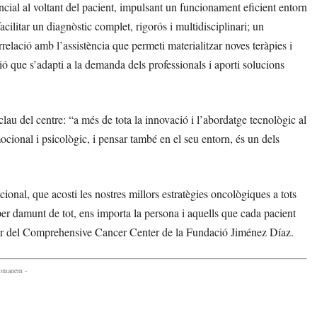
encial al voltant del pacient, impulsant un funcionament eficient entorn
ilitar un diagnòstic complet, rigorós i multidisciplinari; un
relació amb l’assistència que permeti materialitzar noves teràpies i
ció que s’adapti a la demanda dels professionals i aporti solucions
lau del centre: “a més de tota la innovació i l’abordatge tecnològic al
ocional i psicològic, i pensar també en el seu entorn, és un dels
cional, que acosti les nostres millors estratègies oncològiques a tots
 per damunt de tot, ens importa la persona i aquells que cada pacient
ctor del Comprehensive Cancer Center de la Fundació Jiménez Díaz.
comanem -