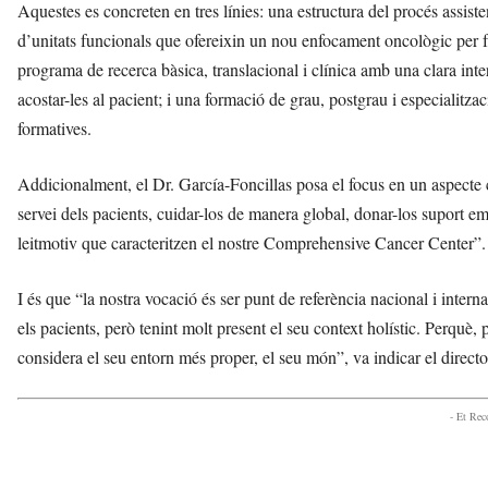
Aquestes es concreten en tres línies: una estructura del procés assist
d’unitats funcionals que ofereixin un nou enfocament oncològic per fac
programa de recerca bàsica, translacional i clínica amb una clara inter
acostar-les al pacient; i una formació de grau, postgrau i especialitza
formatives.
Addicionalment, el Dr. García-Foncillas posa el focus en un aspecte c
servei dels pacients, cuidar-los de manera global, donar-los suport em
leitmotiv que caracteritzen el nostre Comprehensive Cancer Center”.
I és que “la nostra vocació és ser punt de referència nacional i interna
els pacients, però tenint molt present el seu context holístic. Perquè,
considera el seu entorn més proper, el seu món”, va indicar el dire
- Et Re