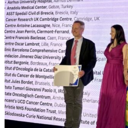
v
u
i