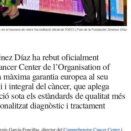
s en el moment de rebre l’acreditació oficial de l’OECI | Foto de la Fundación Jiménez Díaz
nez Díaz ha rebut oficialment
ncer Center de l’Organisation of
a màxima garantia europea al seu
i i integral del càncer, que aplega
ció sota els estàndards de qualitat més
sonalitzat diagnòstic i tractament
Jesús García-Foncillas, director del
Comprehensive Cancer Center
i