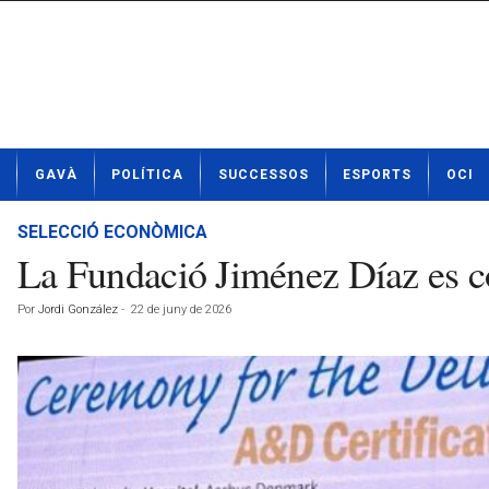
N
GAVÀ
POLÍTICA
SUCCESSOS
ESPORTS
OCI
o
t
í
SELECCIÓ ECONÒMICA
c
La Fundació Jiménez Díaz es co
i
e
Por
Jordi González
-
22 de juny de 2026
s
d
e
G
a
v
à
a