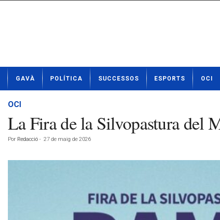
N
GAVÀ
POLÍTICA
SUCCESSOS
ESPORTS
OCI
o
t
í
OCI
c
La Fira de la Silvopastura del
i
e
Por
Redacció
-
27 de maig de 2026
s
d
e
G
a
v
à
a