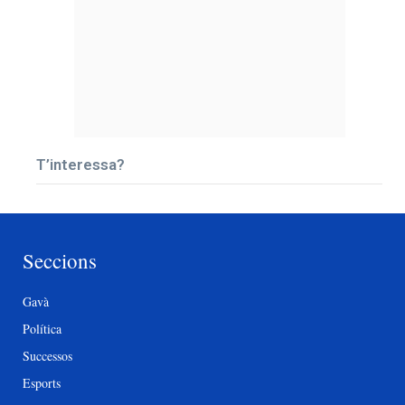
T’interessa?
Seccions
Gavà
Política
Successos
Esports