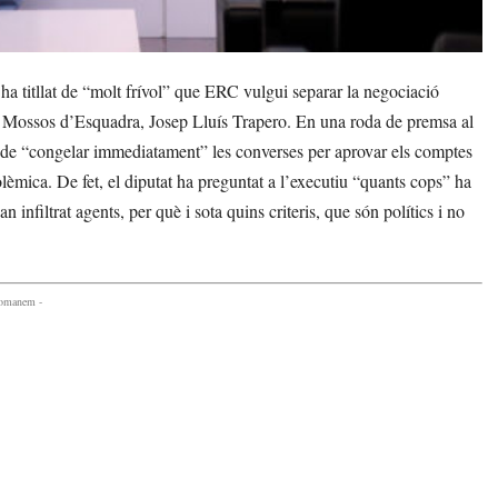
a titllat de “molt frívol” que ERC vulgui separar la negociació
els Mossos d’Esquadra, Josep Lluís Trapero. En una roda de premsa al
ns de “congelar immediatament” les converses per aprovar els comptes
èmica. De fet, el diputat ha preguntat a l’executiu “quants cops” ha
n infiltrat agents, per què i sota quins criteris, que són polítics i no
comanem -