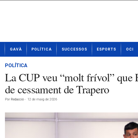
N
GAVÀ
POLÍTICA
SUCCESSOS
ESPORTS
OCI
o
t
í
POLÍTICA
c
La CUP veu “molt frívol” que E
i
e
de cessament de Trapero
s
d
Por
Redacció
-
12 de maig de 2026
e
G
a
v
à
a