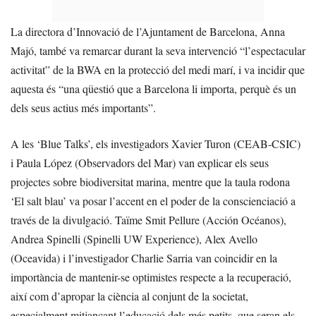
La directora d’Innovació de l’Ajuntament de Barcelona, Anna
Majó, també va remarcar durant la seva intervenció “l’espectacular
activitat” de la BWA en la protecció del medi marí, i va incidir que
aquesta és “una qüestió que a Barcelona li importa, perquè és un
dels seus actius més importants”.
A les ‘Blue Talks’, els investigadors Xavier Turon (CEAB-CSIC)
i Paula López (Observadors del Mar) van explicar els seus
projectes sobre biodiversitat marina, mentre que la taula rodona
‘El salt blau’ va posar l’accent en el poder de la conscienciació a
través de la divulgació. Taïme Smit Pellure (Acción Océanos),
Andrea Spinelli (Spinelli UW Experience), Alex Avello
(Oceavida) i l’investigador Charlie Sarria van coincidir en la
importància de mantenir-se optimistes respecte a la recuperació,
així com d’apropar la ciència al conjunt de la societat,
especialment mitjançant l’educació dels més petits, que seran els