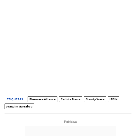
ETIQUETAS
Bluewave Alliance
Carlota Bruna
Gravity Wave
ISDIN
Joaquim Garrabou
- Publicitat -