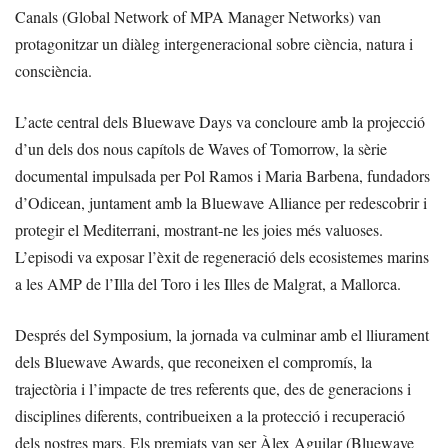
Canals (Global Network of MPA Manager Networks) van
protagonitzar un diàleg intergeneracional sobre ciència, natura i
consciència.
L’acte central dels Bluewave Days va concloure amb la projecció
d’un dels dos nous capítols de Waves of Tomorrow, la sèrie
documental impulsada per Pol Ramos i Maria Barbena, fundadors
d’Odicean, juntament amb la Bluewave Alliance per redescobrir i
protegir el Mediterrani, mostrant-ne les joies més valuoses.
L’episodi va exposar l’èxit de regeneració dels ecosistemes marins
a les AMP de l’Illa del Toro i les Illes de Malgrat, a Mallorca.
Després del Symposium, la jornada va culminar amb el lliurament
dels Bluewave Awards, que reconeixen el compromís, la
trajectòria i l’impacte de tres referents que, des de generacions i
disciplines diferents, contribueixen a la protecció i recuperació
dels nostres mars. Els premiats van ser Àlex Aguilar (Bluewave