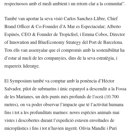
respectuosos amb el medi ambient i un retorn clar a la comunitat”.
També van aportar la seva visió Carlos Sanchez-Llibre, Chief
Brand Officer & Co-Founder d’A Mar es Espectacular; Alberto
Espinós, CEO & Founder de Tropicfeel, i Emma Cobos, Director
of Innovation and BlueEconomy Strategy del Port de Barcelona.
Tots ells van assenyalar que el compromís amb la sostenibilitat ha
d’estar al nucli de les companyies, dins de la seva estratègia, i
requereix lideratge.
El Symposium també va comptar amb la ponència d’Héctor
Salvador, pilot de submarins i únic espanyol a descendir a la Fossa
de les Marianes, un dels punts més profunds de l’oceà (10.700
metres), on va poder observar l’impacte que té l’activitat humana
fins i tot a les profunditats marines: noves espècies animals mai
vistes i descobertes durant l’expedició estaven envoltades de
microplàstics i fins i tot n’havien ingerit. Olivia Mandle i Puri