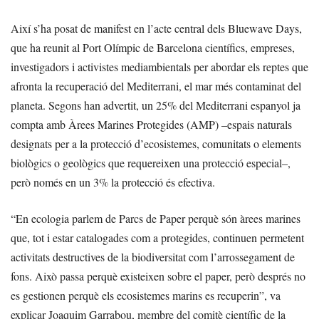
Així s’ha posat de manifest en l’acte central dels Bluewave Days,
que ha reunit al Port Olímpic de Barcelona científics, empreses,
investigadors i activistes mediambientals per abordar els reptes que
afronta la recuperació del Mediterrani, el mar més contaminat del
planeta. Segons han advertit, un 25% del Mediterrani espanyol ja
compta amb Àrees Marines Protegides (AMP) –espais naturals
designats per a la protecció d’ecosistemes, comunitats o elements
biològics o geològics que requereixen una protecció especial–,
però només en un 3% la protecció és efectiva.
“En ecologia parlem de Parcs de Paper perquè són àrees marines
que, tot i estar catalogades com a protegides, continuen permetent
activitats destructives de la biodiversitat com l’arrossegament de
fons. Això passa perquè existeixen sobre el paper, però després no
es gestionen perquè els ecosistemes marins es recuperin”, va
explicar Joaquim Garrabou, membre del comitè científic de la