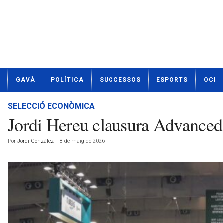
N
GAVÀ
POLÍTICA
SUCCESSOS
ESPORTS
OCI
o
t
í
SELECCIÓ ECONÒMICA
c
Jordi Hereu clausura Advanced 
i
e
Por
Jordi González
-
8 de maig de 2026
s
d
e
G
a
v
à
a