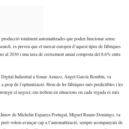
de producció totalment automatitzades que poden funcionar sense
arch, es preveu que el mercat europeu d’aquest tipus de fàbriques
per al 2030 i una taxa de creixement anual composta del 8,6% entre
ció Digital Industrial a Sonae Arauco, Ángel García Bombín, va
 a prop de l’optimització. Hem de fer fàbriques més predictibles i les
 protegir el negoci; ens trobem en situacions on cada vegada és més
i ARAInnov de Michelin Espanya Portugal, Miguel Ruano Domingo, va
s, però volem avançar cap a l’automatització, sempre acompanyats de