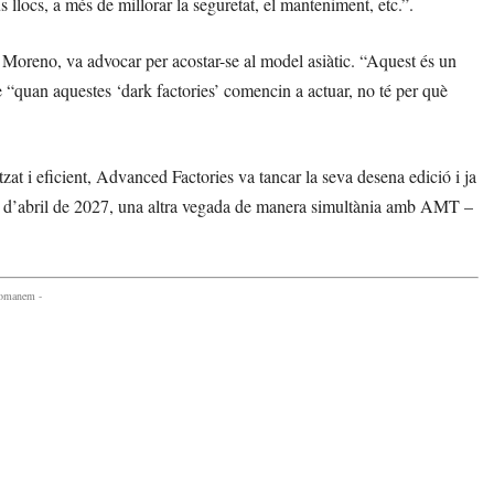
s llocs, a més de millorar la seguretat, el manteniment, etc.”.
Moreno, va advocar per acostar-se al model asiàtic. “Aquest és un
e “quan aquestes ‘dark factories’ comencin a actuar, no té per què
at i eficient, Advanced Factories va tancar la seva desena edició i ja
 i 2 d’abril de 2027, una altra vegada de manera simultània amb AMT –
comanem -