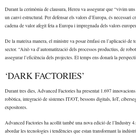
Durant la cerimònia de clausura, Hereu va assegurar que “vivim uns a
un canvi estructural. Per defensar els valors d’Europa, és necessari cr
cadena de valor afegit feta a Europa i impregnada dels valors europe
De la mateixa manera, el ministre va posar èmfasi en l’aplicació de tot
sector. “Això va d’automatització dels processos productius, de roboti
assegurar l’eficiència dels projectes. El temps ens donarà la perspect
‘DARK FACTORIES’
Durant tres dies, Advanced Factories ha presentat 1.697 innovacions i s
robòtica, integració de sistemes IT/OT, bessons digitals, IoT, ciberseg
expositores.
Advanced Factories ha acollit també una nova edició de l’Industry 4.
abordar les tecnologies i tendències que estan transformant la indústri