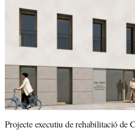
v
u
i
Projecte executiu de rehabilitació de