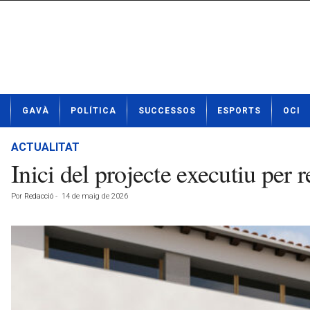
N
GAVÀ
POLÍTICA
SUCCESSOS
ESPORTS
OCI
o
t
í
ACTUALITAT
c
Inici del projecte executiu per 
i
e
Por
Redacció
-
14 de maig de 2026
s
d
e
G
a
v
à
a