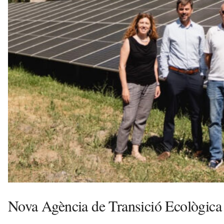
v
u
i
Nova Agència de Transició Ecològica