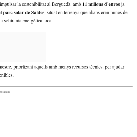
11 milions d’euros
mpulsar la sostenibilitat al Berguedà, amb
ja
parc solar de Saldes
el
, situat en terrenys que abans eren mines de
la sobirania energètica local.
mestre, prioritzant aquells amb menys recursos tècnics, per ajudar
enibles.
comanem -