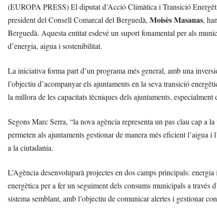
(EUROPA PRESS) El diputat d’Acció Climàtica i Transició Energèti
Moisès Masanas
president del Consell Comarcal del Berguedà,
, ha
Berguedà. Aquesta entitat esdevé un suport fonamental per als municip
d’energia, aigua i sostenibilitat.
La iniciativa forma part d’un programa més general, amb una invers
l’objectiu d’acompanyar els ajuntaments en la seva transició energètic
la millora de les capacitats tècniques dels ajuntaments, especialment d
Segons Marc Serra, “la nova agència representa un pas clau cap a la 
permeten als ajuntaments gestionar de manera més eficient l’aigua i l
a la ciutadania.
L’Agència desenvoluparà projectes en dos camps principals: energia i
energètica per a fer un seguiment dels consums municipals a través d’
sistema semblant, amb l’objectiu de comunicar alertes i gestionar con