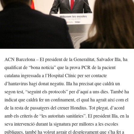
ACN Barcelona – El president de la Generalitat, Salvador Illa, ha
qualificat de “bona notícia” que la prova PCR de la pacient
catalana ingressada a l’Hospital Clínic per ser contacte
d’hantavirus hagi donat negatiu. Illa ha precisat que caldrà un
segon test, “seguint els protocols” per d’aquí a uns dies. També ha
indicat que caldrà fer un confinament, el qual ha agraït així com el
de la resta de passatgers del creuer Hondius. Tot plegat, d’acord
amb els criteris de “les autoritats sanitàries”. El president Illa, en la
seva intervenció durant la signatura per millores a les escoles
públiques, també ha volgut agrair el desplegament que s’ha fet a