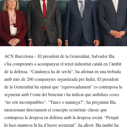
ACN Barcelona – El president de la Generalitat, Salvador Illa,
s’ha compromès a acompanyar el teixit industrial català en l’àmbit
de la defensa. “Catalunya ha de ser-hi”, ha afirmat en una trobada
amb més de 200 companyies organitzada per Indra. El president
de la Generalitat ha opinat que “equivocadament” es contraposa la
seguretat amb l’estat del benestar i ha indicat que ambdues coses
“no són incompatibles”. “Tancs o mantega?”, ha preguntat Illa,
mencionant directament el concepte econòmic clàssic que
contraposa la despesa en defensa amb la despesa social. “Perquè
hi hagi mantega hi ha d’haver seguretat”, ha afegit. Illa també ha