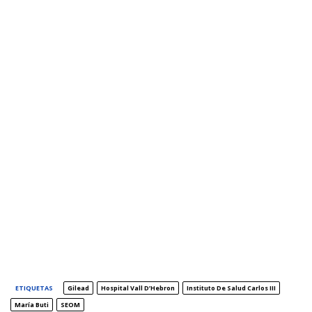
ETIQUETAS
Gilead
Hospital Vall D’Hebron
Instituto De Salud Carlos III
María Buti
SEOM