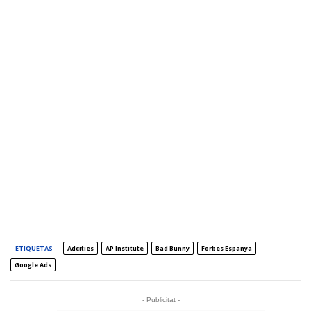
ETIQUETAS
Adcities
AP Institute
Bad Bunny
Forbes Espanya
Google Ads
- Publicitat -