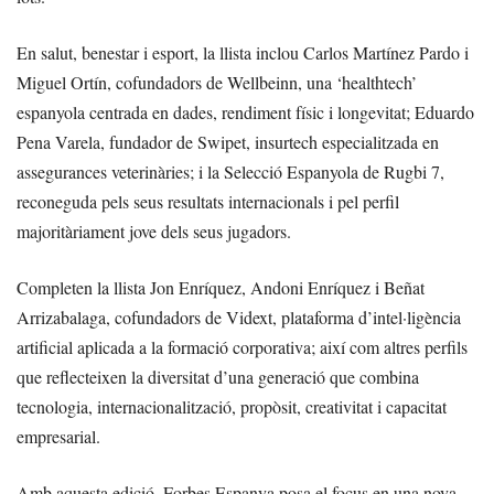
En salut, benestar i esport, la llista inclou Carlos Martínez Pardo i
Miguel Ortín, cofundadors de Wellbeinn, una ‘healthtech’
espanyola centrada en dades, rendiment físic i longevitat; Eduardo
Pena Varela, fundador de Swipet, insurtech especialitzada en
assegurances veterinàries; i la Selecció Espanyola de Rugbi 7,
reconeguda pels seus resultats internacionals i pel perfil
majoritàriament jove dels seus jugadors.
Completen la llista Jon Enríquez, Andoni Enríquez i Beñat
Arrizabalaga, cofundadors de Vidext, plataforma d’intel·ligència
artificial aplicada a la formació corporativa; així com altres perfils
que reflecteixen la diversitat d’una generació que combina
tecnologia, internacionalització, propòsit, creativitat i capacitat
empresarial.
Amb aquesta edició, Forbes Espanya posa el focus en una nova