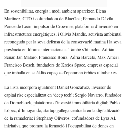
En sostenibilitat, energia i medi ambient apareixen Elena
Martínez, CTO i cofundadora de BlueGea; Fernando Dávila
Ponce de León, impulsor de Crowmie, plataforma d’inversió en
infraestructures energètiques; i Olivia Mandle, activista ambiental
reconeguda per la seva defensa de la conservació marina i la seva
presència en fòrums internacionals. També s’hi inclou Adrián
Senar, Jan Mataró, Francisco Boira, Adriá Barceló, Max Amer i
Francisco Bosch, fundadors de Kreios Space, empresa espacial
que treballa en satèl·lits capaços d’operar en òrbites ultrabaixes.
La llista incorpora igualment Daniel Gonzálvez, inversor de
capital risc especialitzat en ‘deep tech’; Sergio Navarro, fundador
de Domoblock, plataforma d’inversió immobiliària digital; Pablo
López, d’Innogando, startup gallega centrada en la digitalització
de la ramaderia; i Stephany Oliveros, cofundadora de Lyra AI,
iniciativa que promou la formació i l’ocupabilitat de dones en