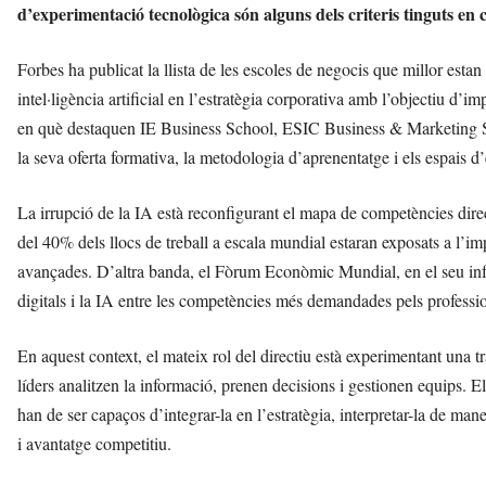
d’experimentació tecnològica són alguns dels criteris tinguts en 
Forbes ha publicat la llista de les escoles de negocis que millor estan
intel·ligència artificial en l’estratègia corporativa amb l’objectiu d’im
en què destaquen IE Business School, ESIC Business & Marketing Sc
la seva oferta formativa, la metodologia d’aprenentatge i els espais d
La irrupció de la IA està reconfigurant el mapa de competències dire
del 40% dels llocs de treball a escala mundial estaran exposats a l’i
avançades. D’altra banda, el Fòrum Econòmic Mundial, en el seu i
digitals i la IA entre les competències més demandades pels professi
En aquest context, el mateix rol del directiu està experimentant una
líders analitzen la informació, prenen decisions i gestionen equips. 
han de ser capaços d’integrar-la en l’estratègia, interpretar-la de mane
i avantatge competitiu.