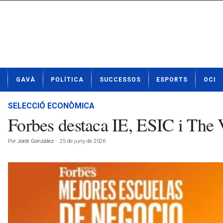
N
GAVÀ
POLÍTICA
SUCCESSOS
ESPORTS
OCI
o
t
í
SELECCIÓ ECONÒMICA
c
Forbes destaca IE, ESIC i The Val
i
e
Por
Jordi González
-
25 de juny de 2026
s
d
e
G
a
v
à
a