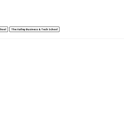
chool
The Valley Business & Tech School