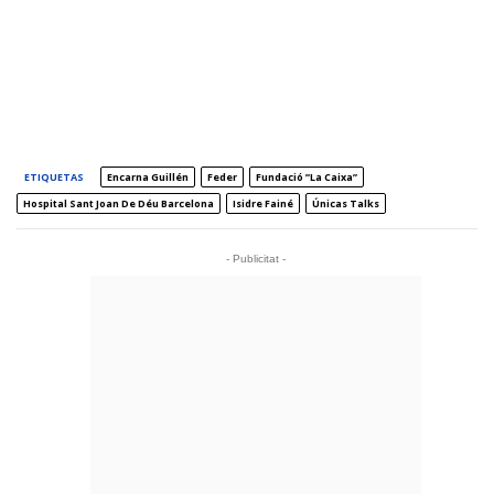
ETIQUETAS
Encarna Guillén
Feder
Fundació ”la Caixa”
Hospital Sant Joan De Déu Barcelona
Isidre Fainé
Únicas Talks
- Publicitat -