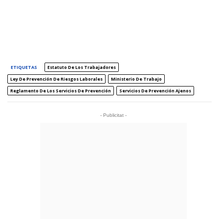
ETIQUETAS
Estatuto De Los Trabajadores
Ley De Prevención De Riesgos Laborales
Ministerio De Trabajo
Reglamento De Los Servicios De Prevención
Servicios De Prevención Ajenos
- Publicitat -