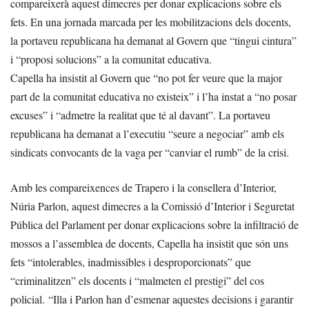
compareixerà aquest dimecres per donar explicacions sobre els
fets. En una jornada marcada per les mobilitzacions dels docents,
la portaveu republicana ha demanat al Govern que “tingui cintura”
i “proposi solucions” a la comunitat educativa.
Capella ha insistit al Govern que “no pot fer veure que la major
part de la comunitat educativa no existeix” i l’ha instat a “no posar
excuses” i “admetre la realitat que té al davant”. La portaveu
republicana ha demanat a l’executiu “seure a negociar” amb els
sindicats convocants de la vaga per “canviar el rumb” de la crisi.
Amb les compareixences de Trapero i la consellera d’Interior,
Núria Parlon, aquest dimecres a la Comissió d’Interior i Seguretat
Pública del Parlament per donar explicacions sobre la infiltració de
mossos a l’assemblea de docents, Capella ha insistit que són uns
fets “intolerables, inadmissibles i desproporcionats” que
“criminalitzen” els docents i “malmeten el prestigi” del cos
policial. “Illa i Parlon han d’esmenar aquestes decisions i garantir