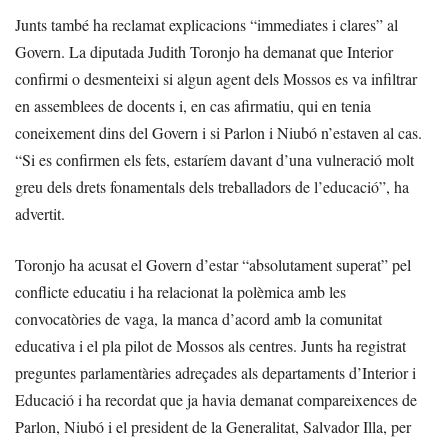
Junts també ha reclamat explicacions “immediates i clares” al
Govern. La diputada Judith Toronjo ha demanat que Interior
confirmi o desmenteixi si algun agent dels Mossos es va infiltrar
en assemblees de docents i, en cas afirmatiu, qui en tenia
coneixement dins del Govern i si Parlon i Niubó n’estaven al cas.
“Si es confirmen els fets, estaríem davant d’una vulneració molt
greu dels drets fonamentals dels treballadors de l’educació”, ha
advertit.
Toronjo ha acusat el Govern d’estar “absolutament superat” pel
conflicte educatiu i ha relacionat la polèmica amb les
convocatòries de vaga, la manca d’acord amb la comunitat
educativa i el pla pilot de Mossos als centres. Junts ha registrat
preguntes parlamentàries adreçades als departaments d’Interior i
Educació i ha recordat que ja havia demanat compareixences de
Parlon, Niubó i el president de la Generalitat, Salvador Illa, per