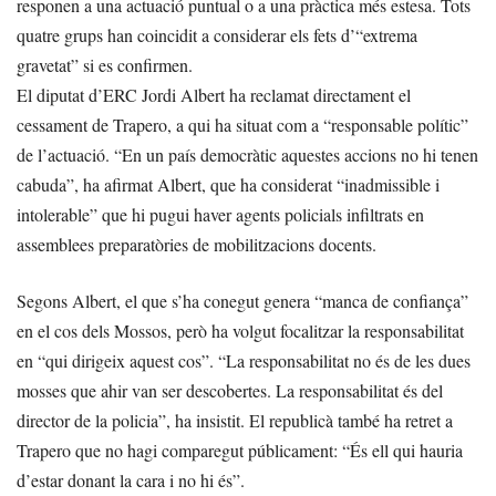
responen a una actuació puntual o a una pràctica més estesa. Tots
quatre grups han coincidit a considerar els fets d’“extrema
gravetat” si es confirmen.
El diputat d’ERC Jordi Albert ha reclamat directament el
cessament de Trapero, a qui ha situat com a “responsable polític”
de l’actuació. “En un país democràtic aquestes accions no hi tenen
cabuda”, ha afirmat Albert, que ha considerat “inadmissible i
intolerable” que hi pugui haver agents policials infiltrats en
assemblees preparatòries de mobilitzacions docents.
Segons Albert, el que s’ha conegut genera “manca de confiança”
en el cos dels Mossos, però ha volgut focalitzar la responsabilitat
en “qui dirigeix aquest cos”. “La responsabilitat no és de les dues
mosses que ahir van ser descobertes. La responsabilitat és del
director de la policia”, ha insistit. El republicà també ha retret a
Trapero que no hagi comparegut públicament: “És ell qui hauria
d’estar donant la cara i no hi és”.