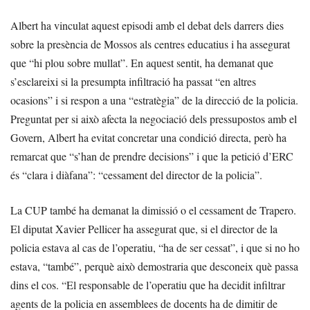
Albert ha vinculat aquest episodi amb el debat dels darrers dies
sobre la presència de Mossos als centres educatius i ha assegurat
que “hi plou sobre mullat”. En aquest sentit, ha demanat que
s’esclareixi si la presumpta infiltració ha passat “en altres
ocasions” i si respon a una “estratègia” de la direcció de la policia.
Preguntat per si això afecta la negociació dels pressupostos amb el
Govern, Albert ha evitat concretar una condició directa, però ha
remarcat que “s’han de prendre decisions” i que la petició d’ERC
és “clara i diàfana”: “cessament del director de la policia”.
La CUP també ha demanat la dimissió o el cessament de Trapero.
El diputat Xavier Pellicer ha assegurat que, si el director de la
policia estava al cas de l’operatiu, “ha de ser cessat”, i que si no ho
estava, “també”, perquè això demostraria que desconeix què passa
dins el cos. “El responsable de l’operatiu que ha decidit infiltrar
agents de la policia en assemblees de docents ha de dimitir de