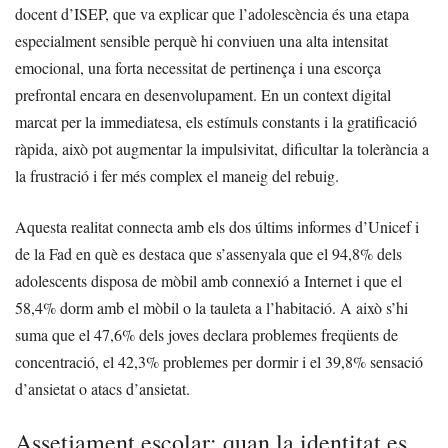
docent d’ISEP, que va explicar que l’adolescència és una etapa
especialment sensible perquè hi conviuen una alta intensitat
emocional, una forta necessitat de pertinença i una escorça
prefrontal encara en desenvolupament. En un context digital
marcat per la immediatesa, els estímuls constants i la gratificació
ràpida, això pot augmentar la impulsivitat, dificultar la tolerància a
la frustració i fer més complex el maneig del rebuig.
Aquesta realitat connecta amb els dos últims informes d’Unicef i
de la Fad en què es destaca que s’assenyala que el 94,8% dels
adolescents disposa de mòbil amb connexió a Internet i que el
58,4% dorm amb el mòbil o la tauleta a l’habitació. A això s’hi
suma que el 47,6% dels joves declara problemes freqüents de
concentració, el 42,3% problemes per dormir i el 39,8% sensació
d’ansietat o atacs d’ansietat.
Assetjament escolar: quan la identitat es