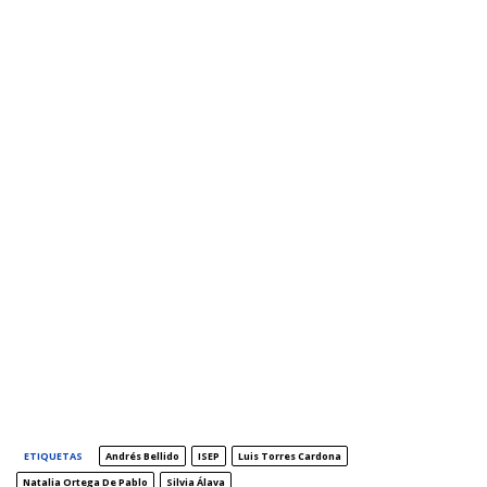
ETIQUETAS
Andrés Bellido
ISEP
Luis Torres Cardona
Natalia Ortega De Pablo
Silvia Álava