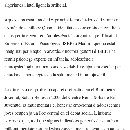
algoritmes i intel·ligència artificial.
Aquesta ha estat una de les principals conclusions del seminari
“Aprèn dels millors: Quan la identitat es converteix en conflicte:
claus per intervenir en l’adolescència”, organitzat per l’Institut
Superior d’Estudis Psicològics (ISEP) a Madrid, que ha estat
inaugurat per Raquel Valverde, directora general d’ISEP, i ha
reunit psicòlegs experts en infància, adolescència,
neuropsicologia, trauma, xarxes socials i assetjament escolar per
abordar els nous reptes de la salut mental infantojuvenil.
La dimensió del problema apareix reflectida en el Baròmetre
Joventut, Salut i Benestar 2025 del Centre Reina Sofía de Fad
Juventud, la salut mental i el benestar emocional d’adolescents i
joves ocupen ja un lloc central en el debat social. L’informe
adverteix que, tot i que alguns indicadors generals de salut han
millorat, persisteixen malestars especialment rellevants en aquestes