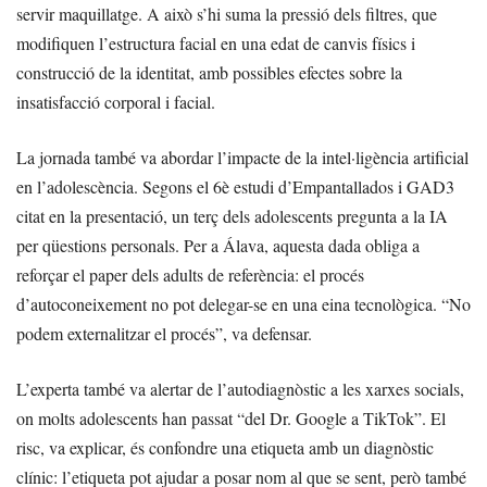
servir maquillatge. A això s’hi suma la pressió dels filtres, que
modifiquen l’estructura facial en una edat de canvis físics i
construcció de la identitat, amb possibles efectes sobre la
insatisfacció corporal i facial.
La jornada també va abordar l’impacte de la intel·ligència artificial
en l’adolescència. Segons el 6è estudi d’Empantallados i GAD3
citat en la presentació, un terç dels adolescents pregunta a la IA
per qüestions personals. Per a Álava, aquesta dada obliga a
reforçar el paper dels adults de referència: el procés
d’autoconeixement no pot delegar-se en una eina tecnològica. “No
podem externalitzar el procés”, va defensar.
L’experta també va alertar de l’autodiagnòstic a les xarxes socials,
on molts adolescents han passat “del Dr. Google a TikTok”. El
risc, va explicar, és confondre una etiqueta amb un diagnòstic
clínic: l’etiqueta pot ajudar a posar nom al que se sent, però també