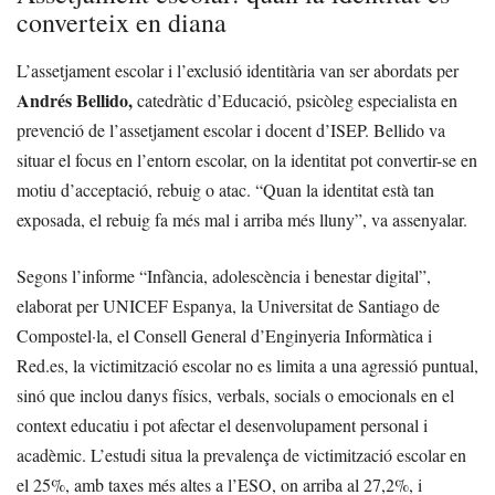
converteix en diana
L’assetjament escolar i l’exclusió identitària van ser abordats per
Andrés Bellido,
catedràtic d’Educació, psicòleg especialista en
prevenció de l’assetjament escolar i docent d’ISEP. Bellido va
situar el focus en l’entorn escolar, on la identitat pot convertir-se en
motiu d’acceptació, rebuig o atac. “Quan la identitat està tan
exposada, el rebuig fa més mal i arriba més lluny”, va assenyalar.
Segons l’informe “Infància, adolescència i benestar digital”,
elaborat per UNICEF Espanya, la Universitat de Santiago de
Compostel·la, el Consell General d’Enginyeria Informàtica i
Red.es, la victimització escolar no es limita a una agressió puntual,
sinó que inclou danys físics, verbals, socials o emocionals en el
context educatiu i pot afectar el desenvolupament personal i
acadèmic. L’estudi situa la prevalença de victimització escolar en
el 25%, amb taxes més altes a l’ESO, on arriba al 27,2%, i