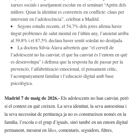
xarxes socials i assetjament escolar en el seminari “Aprèn dels
millors: Quan la identitat es converteix en conflicte: claus per
intervenir en l’adolescència”, celebrat a Madrid.
Segons estudis recents, el 54,7% dels joves afirma haver
tingut problemes de salut mental en l’últim any, l’ansietat arriba
al 39,8% i el 87,5% declara haver sentit soledat no desitjada.
La doctora Silvia Álava adverteix que “el cervell de
l’adolescent no ha canviat; el que ha canviat és l’entorn en què
es desenvolupa” i defensa que la resposta ha de passar per la
prevenció, l’alfabetització emocional, el pensament crític,
l’acompanyament familiar i l’educació digital amb base
psicològica.
Madrid 7 de maig de 2026.-
Els adolescents no han canviat, però
sí el context en què creixen. La seva identitat, la seva autoestima i
la seva necessitat de pertinença ja no es construeixen només en la
família, l’escola o el grup d’iguals, sinó també en un entorn digital
permanent, mesurat en
likes
, comentaris, seguidors, filtres,