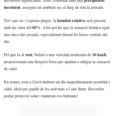
precipitació
núvolosos significatius. Això, combinat amb una
inexistent
, assegura un ambient sec al llarg de tota la jornada.
humitat relativa
Tot i que no s’esperen pluges, la
serà present,
85%
amb un valor del
. Això pot fer que la sensació tèrmica sigui
una mica més pesada, especialment durant les hores centrals del
dia.
vent
10 km/h
Pel que fa al
, bufarà a una velocitat moderada de
,
proporcionant una lleugera brisa que ajudarà a mitigar la sensació
de calor.
En resum, avui a Gavà tindrem un dia majoritàriament assolellat i
càlid, ideal per gaudir de les activitats a l’aire lliure. Recordeu
portar protecció solar i mantenir-vos hidratats!