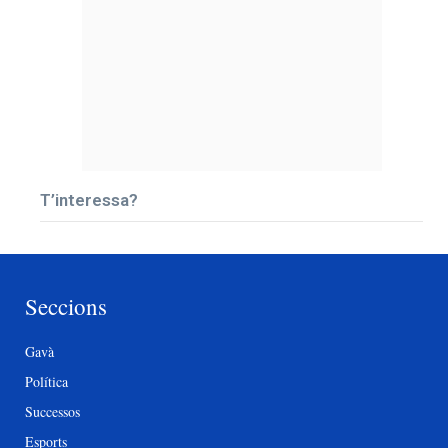
T’interessa?
Seccions
Gavà
Política
Successos
Esports