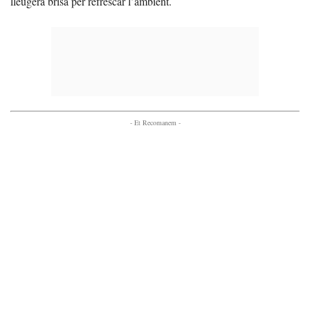
lleugera brisa per refrescar l’ambient.
- Et Recomanem -