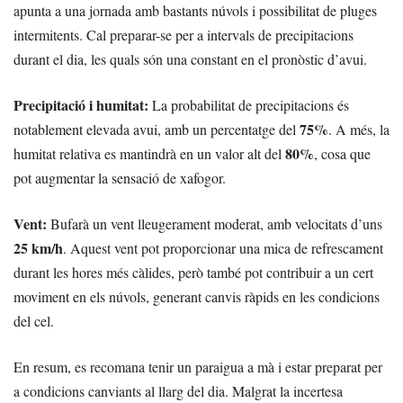
apunta a una jornada amb bastants núvols i possibilitat de pluges
intermitents. Cal preparar-se per a intervals de precipitacions
durant el dia, les quals són una constant en el pronòstic d’avui.
Precipitació i humitat:
La probabilitat de precipitacions és
75%
notablement elevada avui, amb un percentatge del
. A més, la
80%
humitat relativa es mantindrà en un valor alt del
, cosa que
pot augmentar la sensació de xafogor.
Vent:
Bufarà un vent lleugerament moderat, amb velocitats d’uns
25 km/h
. Aquest vent pot proporcionar una mica de refrescament
durant les hores més càlides, però també pot contribuir a un cert
moviment en els núvols, generant canvis ràpids en les condicions
del cel.
En resum, es recomana tenir un paraigua a mà i estar preparat per
a condicions canviants al llarg del dia. Malgrat la incertesa