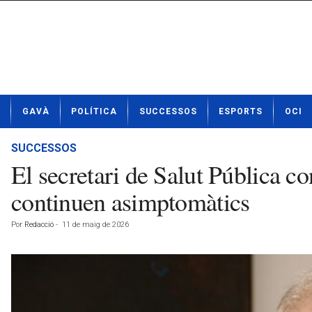
N
GAVÀ
POLÍTICA
SUCCESSOS
ESPORTS
OCI
o
t
í
SUCCESSOS
c
El secretari de Salut Pública c
i
e
continuen asimptomàtics
s
d
Por
Redacció
-
11 de maig de 2026
e
G
a
v
à
a