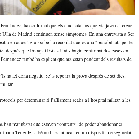
ernández, ha confirmat que els cinc catalans que viatjaven al creuer
ómez Ulla de Madrid continuen sense símptomes. En una entrevista a Ser
tiu en aquest grup si bé ha recordat que és una “possibilitat” per les
te, després que França i Estats Units hagin confirmat dos casos en
 Fernández també ha explicat que ara estan pendent dels resultats de
.
ls ha fet dona negatiu, se’ls repetirà la prova després de set dies,
militar.
otocols per determinar si l’aïllament acaba a l’hospital militar, a les
ans han manifestat que estaven “contents” de poder abandonar el
ibar a Tenerife, si bé no hi va atracar, en un dispositiu de seguretat