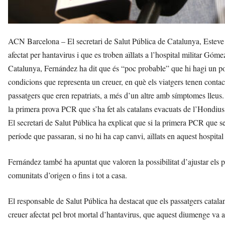
ACN Barcelona – El secretari de Salut Pública de Catalunya, Esteve F
afectat per hantavirus i que es troben aïllats a l’hospital militar G
Catalunya, Fernández ha dit que és “poc probable” que hi hagi un posi
condicions que representa un creuer, en què els viatgers tenen contac
passatgers que eren repatriats, a més d’un altre amb símptomes lleus.
la primera prova PCR que s’ha fet als catalans evacuats de l’Hondius
El secretari de Salut Pública ha explicat que si la primera PCR que se’
període que passaran, si no hi ha cap canvi, aïllats en aquest hospital 
Fernández també ha apuntat que valoren la possibilitat d’ajustar els pr
comunitats d’origen o fins i tot a casa.
El responsable de Salut Pública ha destacat que els passatgers catal
creuer afectat pel brot mortal d’hantavirus, que aquest diumenge va arr