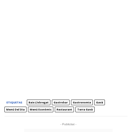
ETIQUETAS
Baix Llobregat
Gastrobar
Gastronomia
Gavà
Menú Del Dia
Menú Econòmic
Restaurant
Terra Gavà
- Publicitat -