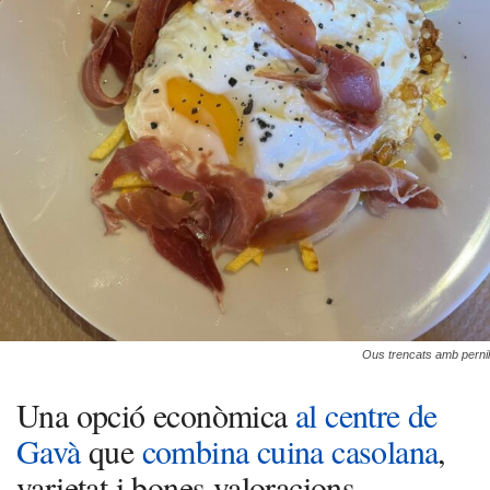
Ous trencats amb pernil
Una opció econòmica
al centre de
Gavà
que
combina cuina casolana
,
varietat i bones valoracions