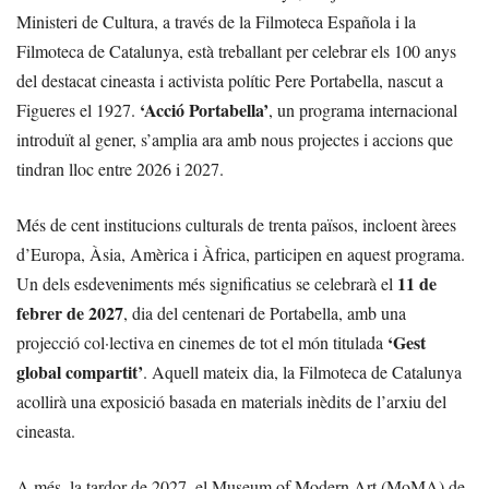
Ministeri de Cultura, a través de la Filmoteca Española i la
Filmoteca de Catalunya, està treballant per celebrar els 100 anys
del destacat cineasta i activista polític Pere Portabella, nascut a
‘Acció Portabella’
Figueres el 1927.
, un programa internacional
introduït al gener, s’amplia ara amb nous projectes i accions que
tindran lloc entre 2026 i 2027.
Més de cent institucions culturals de trenta països, incloent àrees
d’Europa, Àsia, Amèrica i Àfrica, participen en aquest programa.
11 de
Un dels esdeveniments més significatius se celebrarà el
febrer de 2027
, dia del centenari de Portabella, amb una
‘Gest
projecció col·lectiva en cinemes de tot el món titulada
global compartit’
. Aquell mateix dia, la Filmoteca de Catalunya
acollirà una exposició basada en materials inèdits de l’arxiu del
cineasta.
A més, la tardor de 2027, el Museum of Modern Art (MoMA) de