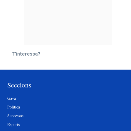
T’interessa?
Seccions
Gavà
Política
Successos
Esports