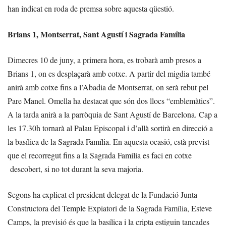
han indicat en roda de premsa sobre aquesta qüestió.
Brians 1, Montserrat, Sant Agustí i Sagrada Família
Dimecres 10 de juny, a primera hora, es trobarà amb presos a
Brians 1, on es desplaçarà amb cotxe. A partir del migdia també
anirà amb cotxe fins a l’Abadia de Montserrat, on serà rebut pel
Pare Manel. Omella ha destacat que són dos llocs “emblemàtics”.
A la tarda anirà a la parròquia de Sant Agustí de Barcelona. Cap a
les 17.30h tornarà al Palau Episcopal i d’allà sortirà en direcció a
la basílica de la Sagrada Família. En aquesta ocasió, està previst
que el recorregut fins a la Sagrada Família es faci en cotxe
descobert, si no tot durant la seva majoria.
Segons ha explicat el president delegat de la Fundació Junta
Constructora del Temple Expiatori de la Sagrada Família, Esteve
Camps, la previsió és que la basílica i la cripta estiguin tancades