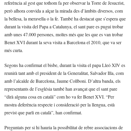
referència al gest que tothom fa per observar la Torre de Jesucrist,
però alhora convida a alçar la mirada des d’àmbits diversos, com
la bellesa, la meravella o la fe. També ha destacat que s’espera que
durant la visita del Papa a Catalunya, el sant pare es pugui trobar
amb unes 47.000 persones, moltes més que les que es van trobar
Benet XVI durant la seva visita a Barcelona el 2010, que va ser
més curta.
Segons ha confirmat el bisbe, durant la visita el papa Lleó XIV es
reunirà tant amb el president de la Generalitat, Salvador Illa, com
amb l’alcalde de Barcelona, Jaume Collboni. D’altra banda, els
representants de l’església també han avançat que el sant pare
“dirà alguna cosa en català” com ho va fer Benet XVI. “Per
mostra deferència respecte i consideració per la llengua, està
previst que parli en català”, han confirmat.
Preguntats per si hi hauria la possibilitat de rebre associacions de