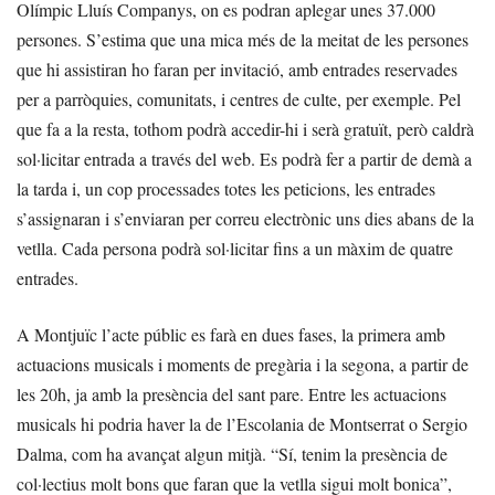
Olímpic Lluís Companys, on es podran aplegar unes 37.000
persones. S’estima que una mica més de la meitat de les persones
que hi assistiran ho faran per invitació, amb entrades reservades
per a parròquies, comunitats, i centres de culte, per exemple. Pel
que fa a la resta, tothom podrà accedir-hi i serà gratuït, però caldrà
sol·licitar entrada a través del web. Es podrà fer a partir de demà a
la tarda i, un cop processades totes les peticions, les entrades
s’assignaran i s’enviaran per correu electrònic uns dies abans de la
vetlla. Cada persona podrà sol·licitar fins a un màxim de quatre
entrades.
A Montjuïc l’acte públic es farà en dues fases, la primera amb
actuacions musicals i moments de pregària i la segona, a partir de
les 20h, ja amb la presència del sant pare. Entre les actuacions
musicals hi podria haver la de l’Escolania de Montserrat o Sergio
Dalma, com ha avançat algun mitjà. “Sí, tenim la presència de
col·lectius molt bons que faran que la vetlla sigui molt bonica”,