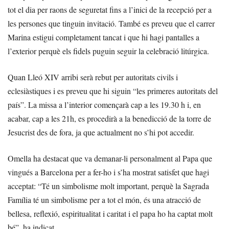
tot el dia per raons de seguretat fins a l’inici de la recepció per a
les persones que tinguin invitació. També es preveu que el carrer
Marina estigui completament tancat i que hi hagi pantalles a
l’exterior perquè els fidels puguin seguir la celebració litúrgica.
Quan Lleó XIV arribi serà rebut per autoritats civils i
eclesiàstiques i es preveu que hi siguin “les primeres autoritats del
país”. La missa a l’interior començarà cap a les 19.30 h i, en
acabar, cap a les 21h, es procedirà a la benedicció de la torre de
Jesucrist des de fora, ja que actualment no s’hi pot accedir.
Omella ha destacat que va demanar-li personalment al Papa que
vingués a Barcelona per a fer-ho i s’ha mostrat satisfet que hagi
acceptat: “Té un simbolisme molt important, perquè la Sagrada
Família té un simbolisme per a tot el món, és una atracció de
bellesa, reflexió, espiritualitat i caritat i el papa ho ha captat molt
bé”, ha indicat.