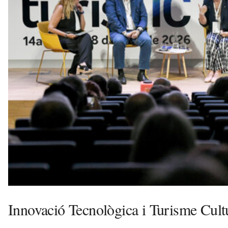
v
u
i
Innovació Tecnològica i Turisme Cult