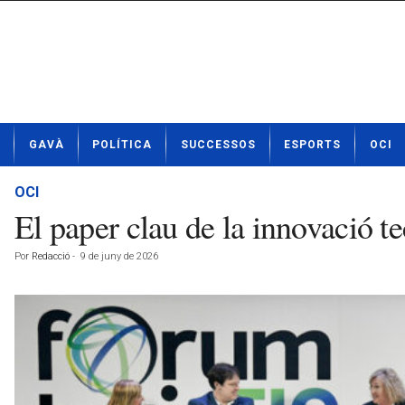
N
GAVÀ
POLÍTICA
SUCCESSOS
ESPORTS
OCI
o
t
í
OCI
c
El paper clau de la innovació tec
i
e
Por
Redacció
-
9 de juny de 2026
s
d
e
G
a
v
à
a