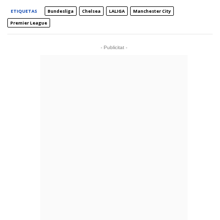
ETIQUETAS
Bundesliga
Chelsea
LALIGA
Manchester City
Premier League
- Publicitat -